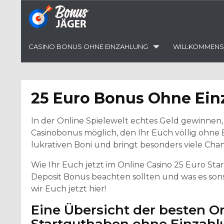
CASINO BONUS OHNE EINZAHLUNG
WILLKOMMEN
25 Euro Bonus Ohne Ein
In der Online Spielewelt echtes Geld gewinnen, 
Casinobonus möglich, den Ihr Euch völlig ohne E
lukrativen Boni und bringt besonders viele Ch
Wie Ihr Euch jetzt im Online Casino 25 Euro St
Deposit Bonus beachten sollten und was es sons
wir Euch jetzt hier!
Eine Übersicht der besten On