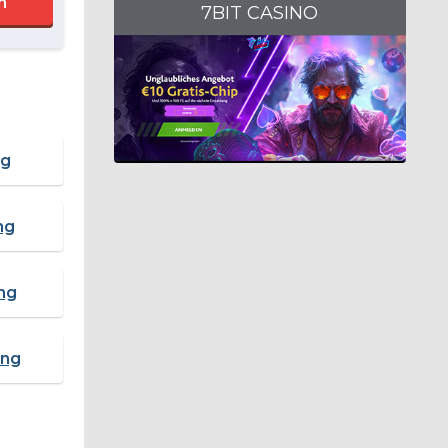
n
7BIT CASINO
ng
ng
ng
ung