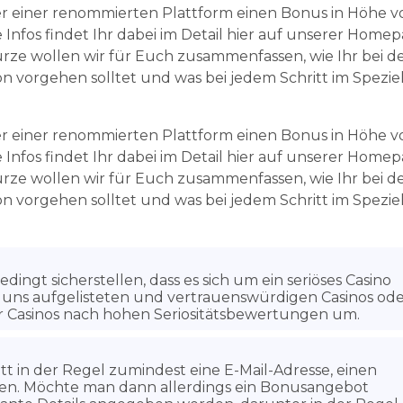
er einer renommierten Plattform einen Bonus in Höhe v
e Infos findet Ihr dabei im Detail hier auf unserer Home
Kürze wollen wir für Euch zusammenfassen, wie Ihr bei d
 vorgehen solltet und was bei jedem Schritt im Spezie
er einer renommierten Plattform einen Bonus in Höhe v
e Infos findet Ihr dabei im Detail hier auf unserer Home
Kürze wollen wir für Euch zusammenfassen, wie Ihr bei d
 vorgehen solltet und was bei jedem Schritt im Spezie
dingt sicherstellen, dass es sich um ein seriöses Casino
n uns aufgelisteten und vertrauenswürdigen Casinos ode
er Casinos nach hohen Seriositätsbewertungen um.
t in der Regel zumindest eine E-Mail-Adresse, einen
n. Möchte man dann allerdings ein Bonusangebot