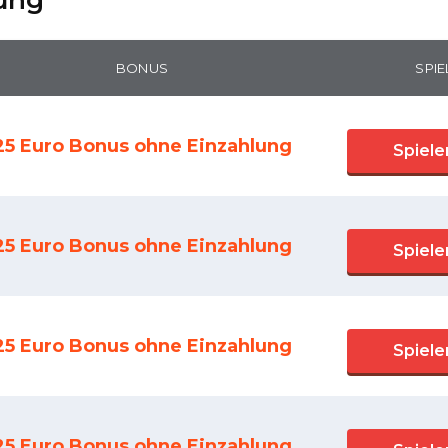
ung
BONUS
SPIE
25 Euro Bonus ohne Einzahlung
Spiele
25 Euro Bonus ohne Einzahlung
Spiele
25 Euro Bonus ohne Einzahlung
Spiele
25 Euro Bonus ohne Einzahlung