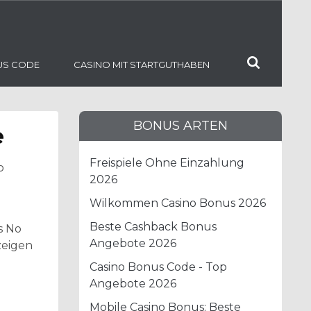
US CODE
CASINO MIT STARTGUTHABEN
BONUS ARTEN
e
Freispiele Ohne Einzahlung
o
2026
Wilkommen Casino Bonus 2026
Beste Cashback Bonus
s No
Angebote 2026
zeigen
Casino Bonus Code - Top
Angebote 2026
Mobile Casino Bonus: Beste