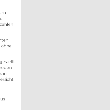
ern
ne
nzahlen
anten
, ohne
gestellt
 neuen
, in
rsicht.
nus