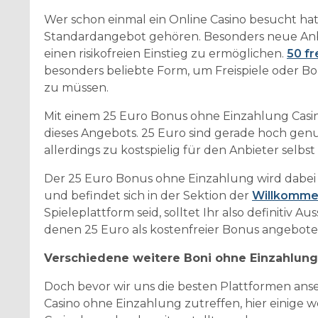
Wer schon einmal ein Online Casino besucht h
Standardangebot gehören. Besonders neue Anbi
einen risikofreien Einstieg zu ermöglichen.
50 fr
besonders beliebte Form, um Freispiele oder B
zu müssen.
Mit einem 25 Euro Bonus ohne Einzahlung Casino 
dieses Angebots. 25 Euro sind gerade hoch gen
allerdings zu kostspielig für den Anbieter selbs
Der 25 Euro Bonus ohne Einzahlung wird dabei i
und befindet sich in der Sektion der
Willkomme
Spieleplattform seid, solltet Ihr also definitiv 
denen 25 Euro als kostenfreier Bonus angebote
Verschiedene weitere Boni ohne Einzahlung
Doch bevor wir uns die besten Plattformen an
Casino ohne Einzahlung zutreffen, hier einige 