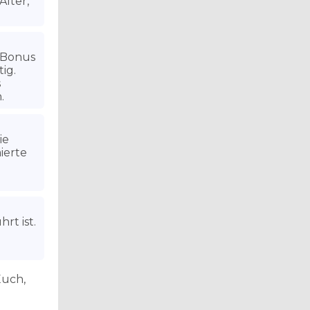
lter,
n Bonus
ig.
s
.
ie
ierte
rt ist.
Euch,