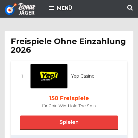
MENÜ
Freispiele Ohne Einzahlung
2026
1
Yep Casino
150 Freispiele
für Coin Win: Hold The Spin
Spielen