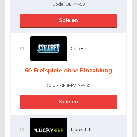
Code: OLYMP50
Spielen
17
ColdBet
50 Freispiele ohne Einzahlung
Code: GERMANYFS50
Spielen
18
Lucky Elf