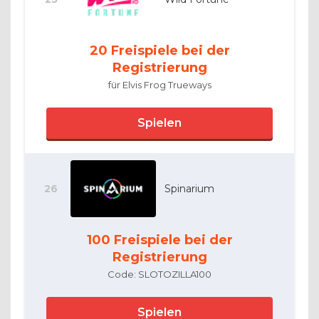
20 Freispiele bei der
Registrierung
für Elvis Frog Trueways
Spielen
26
Spinarium
100 Freispiele bei der
Registrierung
Code: SLOTOZILLA100
Spielen