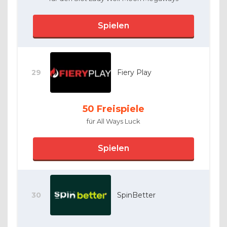
Spielen
29
Fiery Play
50 Freispiele
für All Ways Luck
Spielen
30
SpinBetter