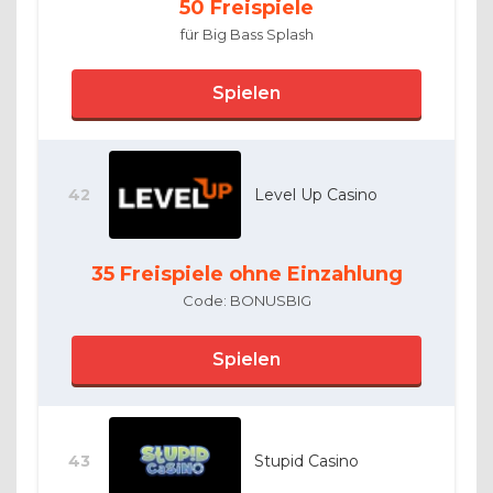
50 Freispiele
für Big Bass Splash
Spielen
42
Level Up Casino
35 Freispiele ohne Einzahlung
Code: BONUSBIG
Spielen
43
Stupid Casino