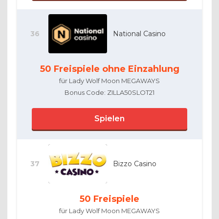
36
National Casino
50 Freispiele ohne Einzahlung
für Lady Wolf Moon MEGAWAYS
Bonus Code: ZILLA50SLOT21
Spielen
37
Bizzo Casino
50 Freispiele
für Lady Wolf Moon MEGAWAYS