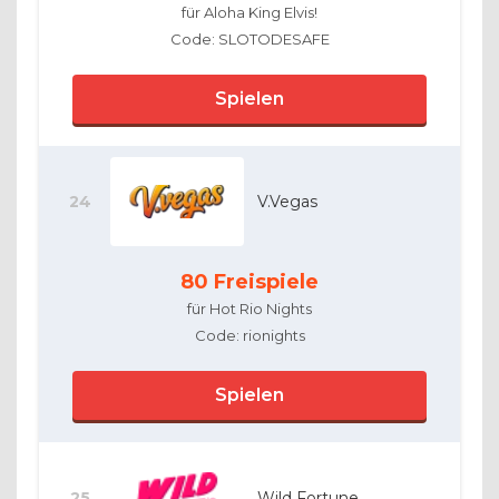
für Aloha King Elvis!
Code: SLOTODESAFE
Spielen
24
V.Vegas
80 Freispiele
für Hot Rio Nights
Code: rionights
Spielen
25
Wild Fortune