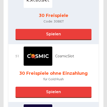
30 Freispiele
Code: 30BET
Spielen
51
CosmicSlot
30 Freispiele ohne Einzahlung
für Gold Rush
Spielen