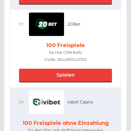
27
20Bet
100 Freispiele
für Hot Chilli Bells
Code: ZILLA50SLOT20
Spielen
28
ivibet Casino
100 Freispiele ohne Einzahlung
für den Slot Lady Wolf Moon Megaways