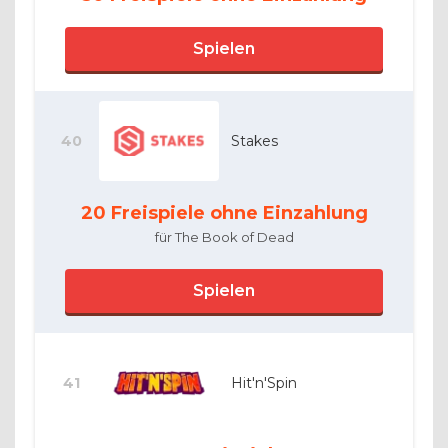
Spielen
40
Stakes
20 Freispiele ohne Einzahlung
für The Book of Dead
Spielen
41
Hit'n'Spin