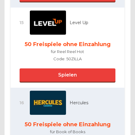
15
Level Up
50 Freispiele ohne Einzahlung
für Reel Reel Hot
Code: 50ZILLA
Spielen
16
Hercules
50 Freispiele ohne Einzahlung
für Book of Books