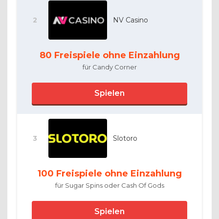
2
NV Casino
80 Freispiele ohne Einzahlung
für Candy Corner
Spielen
3
Slotoro
100 Freispiele ohne Einzahlung
für Sugar Spins oder Cash Of Gods
Spielen