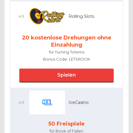
45
Rolling Slots
20 kostenlose Drehungen ohne
Einzahlung
für Turning Totems
Bonus Code: LETSROCK
Spielen
46
IceCasino
50 Freispiele
für Book of Fallen