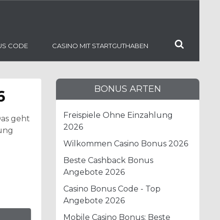
US CODE
CASINO MIT STARTGUTHABEN
BONUS ARTEN
6
Freispiele Ohne Einzahlung
Das geht
2026
lung
i
Wilkommen Casino Bonus 2026
Beste Cashback Bonus
Angebote 2026
Casino Bonus Code - Top
Angebote 2026
Mobile Casino Bonus: Beste