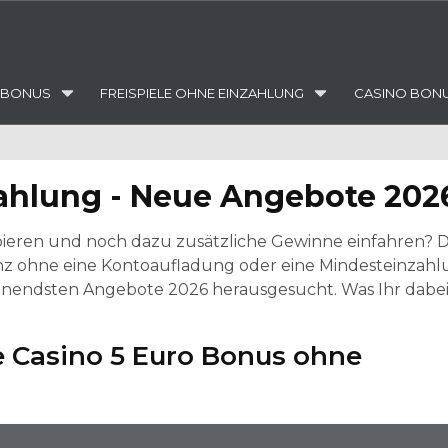
SBONUS
FREISPIELE OHNE EINZAHLUNG
CASINO BON
ahlung - Neue Angebote 202
bieren und noch dazu zusätzliche Gewinne einfahren? 
nz ohne eine Kontoaufladung oder eine Mindesteinzah
annendsten Angebote 2026 herausgesucht. Was Ihr dabe
e Casino 5 Euro Bonus ohne