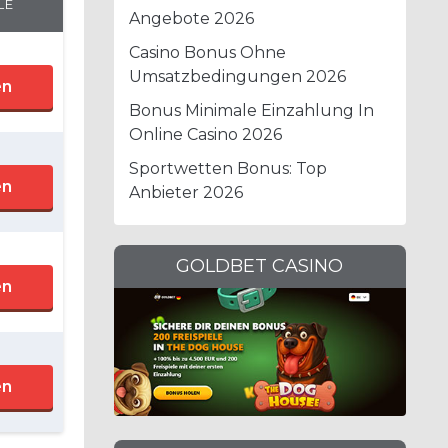
LE
Angebote 2026
Casino Bonus Ohne
Umsatzbedingungen 2026
en
Bonus Minimale Einzahlung In
Online Casino 2026
Sportwetten Bonus: Top
en
Anbieter 2026
GOLDBET CASINO
en
en