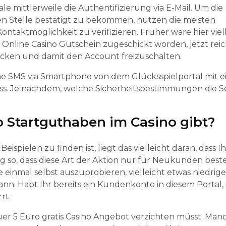
le mittlerweile die Authentifizierung via E-Mail. Um die
en Stelle bestätigt zu bekommen, nutzen die meisten
Kontaktmöglichkeit zu verifizieren. Früher wäre hier viel
 Online Casino Gutschein zugeschickt worden, jetzt reich
licken und damit den Account freizuschalten.
ne SMS via Smartphone von dem Glücksspielportal mit 
ss. Je nachdem, welche Sicherheitsbestimmungen die S
o Startguthaben im Casino gibt?
spielen zu finden ist, liegt das vielleicht daran, dass Ih
ufig so, dass diese Art der Aktion nur für Neukunden best
e einmal selbst auszuprobieren, vielleicht etwas niedriger
 Habt Ihr bereits ein Kundenkonto in diesem Portal, i
rt.
uer 5 Euro gratis Casino Angebot verzichten müsst. Ma