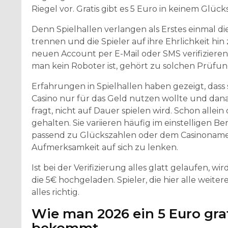
Riegel vor. Gratis gibt es 5 Euro in keinem Glücks
Denn Spielhallen verlangen als Erstes einmal di
trennen und die Spieler auf ihre Ehrlichkeit hin
neuen Account per E-Mail oder SMS verifiziere
man kein Roboter ist, gehört zu solchen Prüfu
Erfahrungen in Spielhallen haben gezeigt, dass
Casino nur für das Geld nutzen wollte und dana
fragt, nicht auf Dauer spielen wird. Schon allei
gehalten. Sie variieren häufig im einstelligen B
passend zu Glückszahlen oder dem Casinonamen
Aufmerksamkeit auf sich zu lenken.
Ist bei der Verifizierung alles glatt gelaufen, 
die 5€ hochgeladen. Spieler, die hier alle weit
alles richtig.
Wie man 2026 ein 5 Euro gr