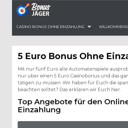
CASINO BONUS OHNE EINZAHLUNG
WILLKOMMEN
5 Euro Bonus Ohne Einz
Mit nur fünf Euro alle Automatenspiele auspro
nur über einen 5 Euro Casinobonus und das ga
tätigen zu müssen. Wir haben für Euch die sp
beachten solltet? Das erklären wir Euch hier.
Top Angebote für den Onlin
Einzahlung