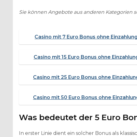
Sie können Angebote aus anderen Kategorien s
Casino mit 7 Euro Bonus ohne Einzahlun
Casino mit 15 Euro Bonus ohne Einzahlun
Casino mit 25 Euro Bonus ohne Einzahlun
Casino mit 50 Euro Bonus ohne Einzahlun
Was bedeutet der 5 Euro Bo
In erster Linie dient ein solcher Bonus als klas