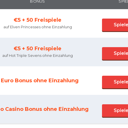
BONUS
SPIE
€5 + 50 Freispiele
Spiel
auf Elven Princesses ohne Einzahlung
€5 + 50 Freispiele
Spiel
auf Hot Triple Sevens ohne Einzahlung
 Euro Bonus ohne Einzahlung
Spiel
ro Casino Bonus ohne Einzahlung
Spiel