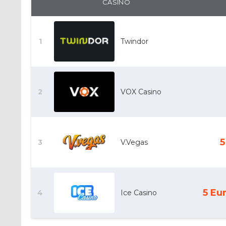
CASINO
1
Twindor
2
VOX Casino
5
3
V.Vegas
5 Eu
4
Ice Casino