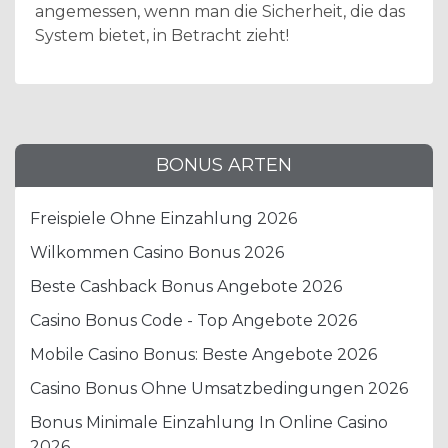
angemessen, wenn man die Sicherheit, die das
System bietet, in Betracht zieht!
BONUS ARTEN
Freispiele Ohne Einzahlung 2026
Wilkommen Casino Bonus 2026
Beste Cashback Bonus Angebote 2026
Casino Bonus Code - Top Angebote 2026
Mobile Casino Bonus: Beste Angebote 2026
Casino Bonus Ohne Umsatzbedingungen 2026
Bonus Minimale Einzahlung In Online Casino
2026