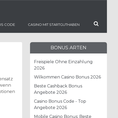
US CODE
CASINO MIT STARTGUTHABEN
BONUS ARTEN
Freispiele Ohne Einzahlung
2026
Wilkommen Casino Bonus 2026
ensatz
h wenn
Beste Cashback Bonus
motionen
Angebote 2026
Casino Bonus Code - Top
Angebote 2026
Mobile Casino Bonus: Beste