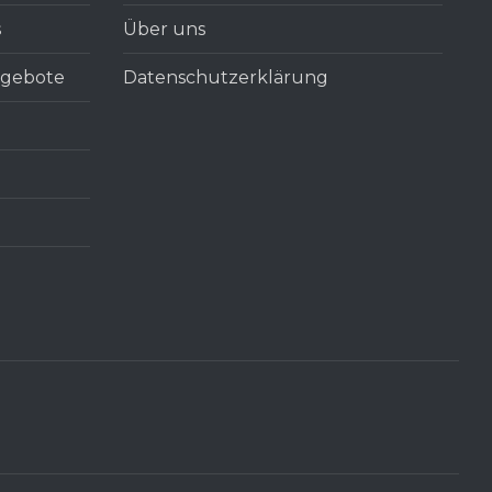
s
Über uns
ngebote
Datenschutzerklärung