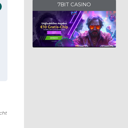
7BIT CASINO
cht