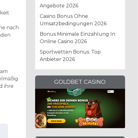
Angebote 2026
keit
Casino Bonus Ohne
Umsatzbedingungen 2026
che nach
Bonus Minimale Einzahlung In
inden
Online Casino 2026
Sportwetten Bonus: Top
Anbieter 2026
eam
gelmäßig
GOLDBET CASINO
d ihre