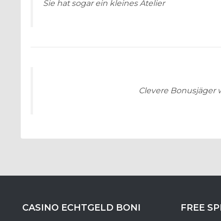
Sie hat sogar ein kleines Atelier
Clevere Bonusjäger 
CASINO ECHTGELD BONI
FREE SP