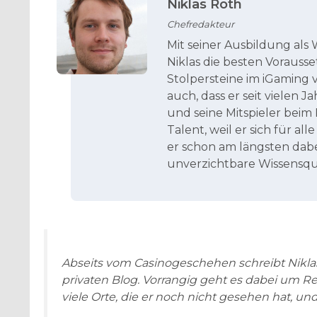
Niklas Roth
Chefredakteur
Mit seiner Ausbildung als
Niklas die besten Vorauss
Stolpersteine im iGaming v
auch, dass er seit vielen 
und seine Mitspieler beim 
Talent, weil er sich für all
er schon am längsten dabei 
unverzichtbare Wissensqu
Abseits vom Casinogeschehen schreibt Niklas a
privaten Blog. Vorrangig geht es dabei um Rei
viele Orte, die er noch nicht gesehen hat, 