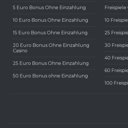
5 Euro Bonus Ohne Einzahlung
Freispiel
10 Euro Bonus Ohne Einzahlung
10 Freisp
15 Euro Bonus Ohne Einzahlung
25 Freisp
20 Euro Bonus Ohne Einzahlung
30 Freisp
Casino
40 Freisp
25 Euro Bonus Ohne Einzahlung
60 Freisp
50 Euro Bonus ohne Einzahlung
100 Freis