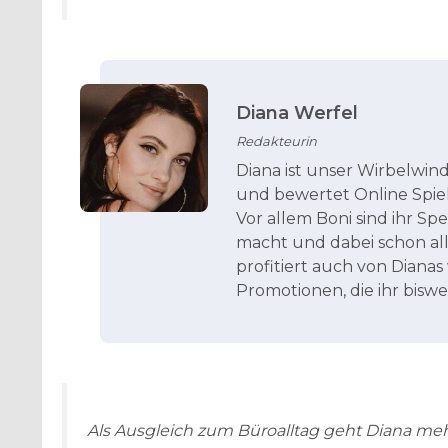
Diana Werfel
Redakteurin
Diana ist unser Wirbelwind
und bewertet Online Spiel
Vor allem Boni sind ihr Sp
macht und dabei schon al
profitiert auch von Diana
Promotionen, die ihr bisw
Als Ausgleich zum Büroalltag geht Diana me