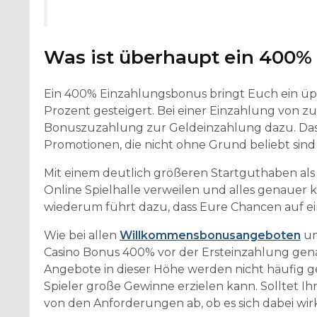
Was ist überhaupt ein 400%
Ein 400% Einzahlungsbonus bringt Euch ein ü
Prozent gesteigert. Bei einer Einzahlung von z
Bonuszuzahlung zur Geldeinzahlung dazu. Da
Promotionen, die nicht ohne Grund beliebt sin
Mit einem deutlich größeren Startguthaben als 
Online Spielhalle verweilen und alles genauer 
wiederum führt dazu, dass Eure Chancen auf ei
Wie bei allen
Willkommensbonusangeboten
un
Casino Bonus 400% vor der Ersteinzahlung gen
Angebote in dieser Höhe werden nicht häufig gem
Spieler große Gewinne erzielen kann. Solltet 
von den Anforderungen ab, ob es sich dabei wir