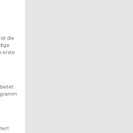
ist die
dige
 erste
ietet.
rogramm
iert