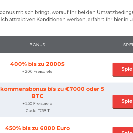
onus mit sich bringt, worauf Ihr bei den Umsatzbedin
lch attraktiven Konditionen werben, erfahrt Ihr hier in 
BONUS
SPIE
400% bis zu 2000$
Spie
+ 200 Freispiele
lkommensbonus bis zu €7000 oder 5
BTC
Spie
+ 250 Freispiele
Code: 175BIT
450% bis zu 6000 Euro