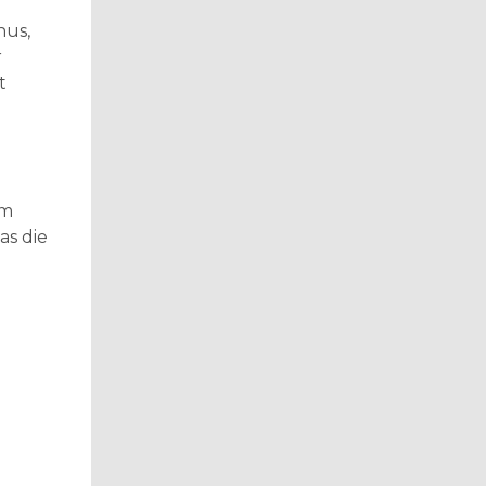
nus,
r
t
um
as die