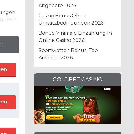
Angebote 2026
gungen
Casino Bonus Ohne
unserer
Umsatzbedingungen 2026
Bonus Minimale Einzahlung In
Online Casino 2026
LE
Sportwetten Bonus: Top
Anbieter 2026
len
GOLDBET CASINO
len