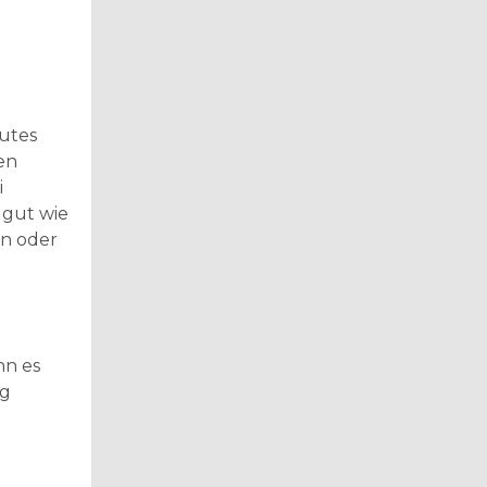
gutes
en
i
 gut wie
en oder
nn es
ng