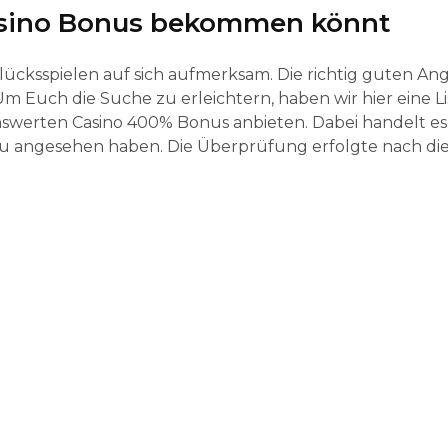
asino Bonus bekommen könnt
ücksspielen auf sich aufmerksam. Die richtig guten An
m Euch die Suche zu erleichtern, haben wir hier eine Li
swerten Casino 400% Bonus anbieten. Dabei handelt es 
au angesehen haben. Die Überprüfung erfolgte nach di