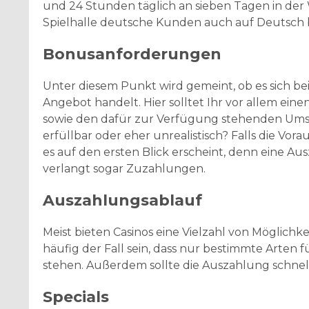
und 24 Stunden täglich an sieben Tagen in der W
Spielhalle deutsche Kunden auch auf Deutsch 
Bonusanforderungen
Unter diesem Punkt wird gemeint, ob es sich b
Angebot handelt. Hier solltet Ihr vor allem e
sowie den dafür zur Verfügung stehenden Umsa
erfüllbar oder eher unrealistisch? Falls die Vor
es auf den ersten Blick erscheint, denn eine A
verlangt sogar Zuzahlungen.
Auszahlungsablauf
Meist bieten Casinos eine Vielzahl von Möglic
häufig der Fall sein, dass nur bestimmte Arten
stehen. Außerdem sollte die Auszahlung schnel
Specials