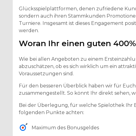
Glücksspielplattformen, denen zufriedene Kund
sondern auch ihren Stammkunden Promotione
Turniere. Insgesamt ist dieses Engagement positi
werden.
Woran Ihr einen guten 400%
Wie bei allen Angeboten zu einem Ersteinzah
abzuschätzen, ob es sich wirklich um ein attrak
Voraussetzungen sind.
Für den besseren Überblick haben wir für Euch 
zusammengestellt. So könnt Ihr direkt sehen,
Bei der Überlegung, für welche Spielothek Ihr E
folgenden Punkte achten:
Maximum des Bonusgeldes