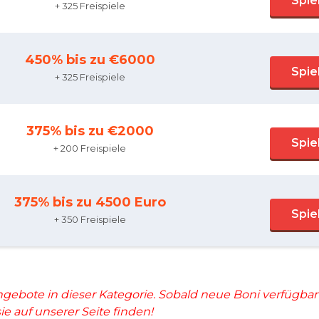
Spie
+ 325 Freispiele
450% bis zu €6000
Spie
+ 325 Freispiele
375% bis zu €2000
Spie
+ 200 Freispiele
375% bis zu 4500 Euro
Spie
+ 350 Freispiele
gebote in dieser Kategorie. Sobald neue Boni verfügbar 
ie auf unserer Seite finden!