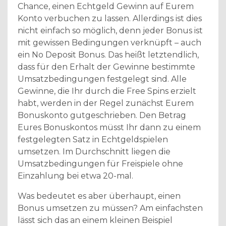
Chance, einen Echtgeld Gewinn auf Eurem
Konto verbuchen zu lassen. Allerdings ist dies
nicht einfach so möglich, denn jeder Bonus ist
mit gewissen Bedingungen verknüpft – auch
ein No Deposit Bonus. Das heißt letztendlich,
dass für den Erhalt der Gewinne bestimmte
Umsatzbedingungen festgelegt sind. Alle
Gewinne, die Ihr durch die Free Spins erzielt
habt, werden in der Regel zunächst Eurem
Bonuskonto gutgeschrieben. Den Betrag
Eures Bonuskontos müsst Ihr dann zu einem
festgelegten Satz in Echtgeldspielen
umsetzen. Im Durchschnitt liegen die
Umsatzbedingungen für Freispiele ohne
Einzahlung bei etwa 20-mal.
Was bedeutet es aber überhaupt, einen
Bonus umsetzen zu müssen? Am einfachsten
lässt sich das an einem kleinen Beispiel