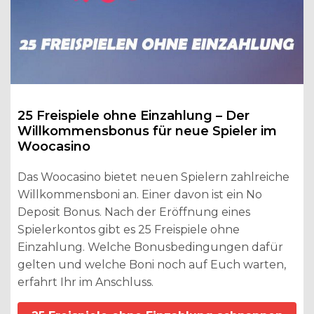
25 Freispiele ohne Einzahlung – Der
Willkommensbonus für neue Spieler im
Woocasino
Das Woocasino bietet neuen Spielern zahlreiche
Willkommensboni an. Einer davon ist ein No
Deposit Bonus. Nach der Eröffnung eines
Spielerkontos gibt es 25 Freispiele ohne
Einzahlung. Welche Bonusbedingungen dafür
gelten und welche Boni noch auf Euch warten,
erfahrt Ihr im Anschluss.