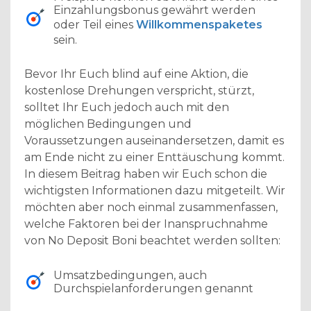
Einzahlungsbonus gewährt werden
oder Teil eines
Willkommenspaketes
sein.
Bevor Ihr Euch blind auf eine Aktion, die
kostenlose Drehungen verspricht, stürzt,
solltet Ihr Euch jedoch auch mit den
möglichen Bedingungen und
Voraussetzungen auseinandersetzen, damit es
am Ende nicht zu einer Enttäuschung kommt.
In diesem Beitrag haben wir Euch schon die
wichtigsten Informationen dazu mitgeteilt. Wir
möchten aber noch einmal zusammenfassen,
welche Faktoren bei der Inanspruchnahme
von No Deposit Boni beachtet werden sollten:
Umsatzbedingungen, auch
Durchspielanforderungen genannt