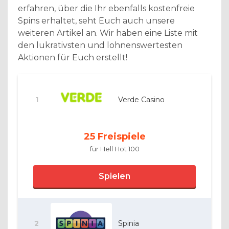
erfahren, über die Ihr ebenfalls kostenfreie
Spins erhaltet, seht Euch auch unsere
weiteren Artikel an. Wir haben eine Liste mit
den lukrativsten und lohnenswertesten
Aktionen für Euch erstellt!
1
Verde Casino
25 Freispiele
für Hell Hot 100
Spielen
2
Spinia