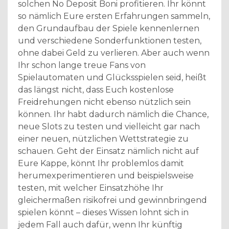
solchen No Deposit Boni profitieren. Ihr könnt
so nämlich Eure ersten Erfahrungen sammeln,
den Grundaufbau der Spiele kennenlernen
und verschiedene Sonderfunktionen testen,
ohne dabei Geld zu verlieren. Aber auch wenn
Ihr schon lange treue Fans von
Spielautomaten und Glücksspielen seid, heißt
das längst nicht, dass Euch kostenlose
Freidrehungen nicht ebenso nützlich sein
können. Ihr habt dadurch nämlich die Chance,
neue Slots zu testen und vielleicht gar nach
einer neuen, nützlichen Wettstrategie zu
schauen. Geht der Einsatz nämlich nicht auf
Eure Kappe, könnt Ihr problemlos damit
herumexperimentieren und beispielsweise
testen, mit welcher Einsatzhöhe Ihr
gleichermaßen risikofrei und gewinnbringend
spielen könnt – dieses Wissen lohnt sich in
jedem Fall auch dafür, wenn Ihr künftig