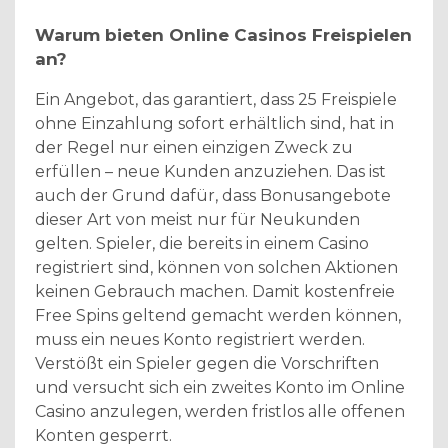
Warum bieten Online Casinos Freispielen
an?
Ein Angebot, das garantiert, dass 25 Freispiele
ohne Einzahlung sofort erhältlich sind, hat in
der Regel nur einen einzigen Zweck zu
erfüllen – neue Kunden anzuziehen. Das ist
auch der Grund dafür, dass Bonusangebote
dieser Art von meist nur für Neukunden
gelten. Spieler, die bereits in einem Casino
registriert sind, können von solchen Aktionen
keinen Gebrauch machen. Damit kostenfreie
Free Spins geltend gemacht werden können,
muss ein neues Konto registriert werden.
Verstößt ein Spieler gegen die Vorschriften
und versucht sich ein zweites Konto im Online
Casino anzulegen, werden fristlos alle offenen
Konten gesperrt.