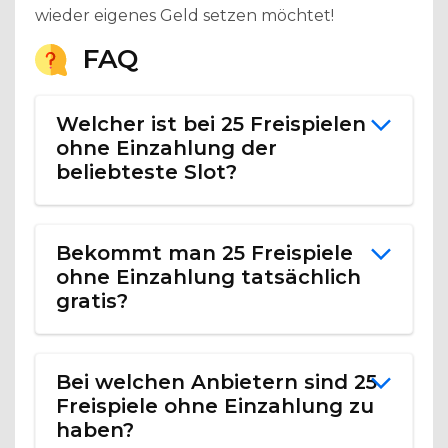
wieder eigenes Geld setzen möchtet!
FAQ
Welcher ist bei 25 Freispielen
ohne Einzahlung der
beliebteste Slot?
Bekommt man 25 Freispiele
ohne Einzahlung tatsächlich
gratis?
Bei welchen Anbietern sind 25
Freispiele ohne Einzahlung zu
haben?