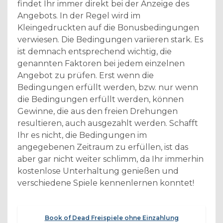
findet Ihr immer direkt bei der Anzeige des
Angebots. In der Regel wird im
Kleingedruckten auf die Bonusbedingungen
verwiesen. Die Bedingungen variieren stark. Es
ist demnach entsprechend wichtig, die
genannten Faktoren bei jedem einzelnen
Angebot zu prüfen. Erst wenn die
Bedingungen erfüllt werden, bzw. nur wenn
die Bedingungen erfüllt werden, können
Gewinne, die aus den freien Drehungen
resultieren, auch ausgezahlt werden. Schafft
Ihr es nicht, die Bedingungen im
angegebenen Zeitraum zu erfüllen, ist das
aber gar nicht weiter schlimm, da Ihr immerhin
kostenlose Unterhaltung genießen und
verschiedene Spiele kennenlernen konntet!
Book of Dead Freispiele ohne Einzahlung