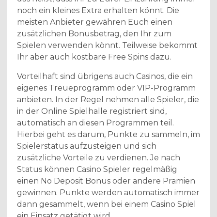
noch ein kleines Extra erhalten könnt. Die
meisten Anbieter gewähren Euch einen
zusätzlichen Bonusbetrag, den Ihr zum
Spielen verwenden könnt. Teilweise bekommt
Ihr aber auch kostbare Free Spins dazu.
Vorteilhaft sind übrigens auch Casinos, die ein
eigenes Treueprogramm oder VIP-Programm
anbieten. In der Regel nehmen alle Spieler, die
in der Online Spielhalle registriert sind,
automatisch an diesen Programmen teil.
Hierbei geht es darum, Punkte zu sammeln, im
Spielerstatus aufzusteigen und sich
zusätzliche Vorteile zu verdienen. Je nach
Status können Casino Spieler regelmäßig
einen No Deposit Bonus oder andere Prämien
gewinnen. Punkte werden automatisch immer
dann gesammelt, wenn bei einem Casino Spiel
ein Einsatz getätigt wird.