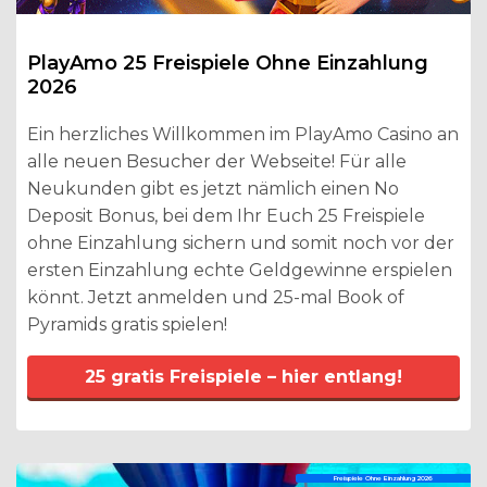
PlayAmo 25 Freispiele Ohne Einzahlung
2026
Ein herzliches Willkommen im PlayAmo Casino an
alle neuen Besucher der Webseite! Für alle
Neukunden gibt es jetzt nämlich einen No
Deposit Bonus, bei dem Ihr Euch 25 Freispiele
ohne Einzahlung sichern und somit noch vor der
ersten Einzahlung echte Geldgewinne erspielen
könnt. Jetzt anmelden und 25-mal Book of
Pyramids gratis spielen!
25 gratis Freispiele – hier entlang!
Freispiele Ohne Einzahlung 2026