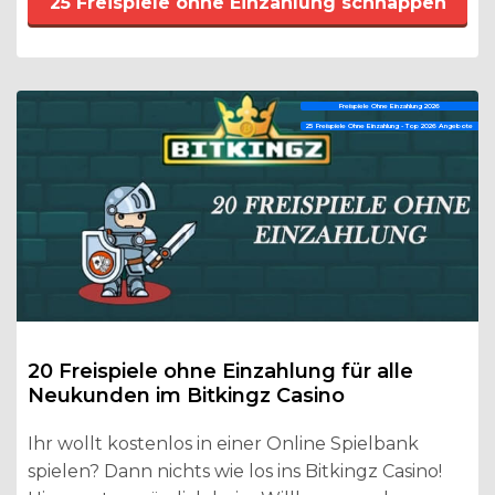
25 Freispiele ohne Einzahlung schnappen
Freispiele Ohne Einzahlung 2026
25 Freispiele Ohne Einzahlung - Top 2026 Angebote
20 Freispiele ohne Einzahlung für alle
Neukunden im Bitkingz Casino
Ihr wollt kostenlos in einer Online Spielbank
spielen? Dann nichts wie los ins Bitkingz Casino!