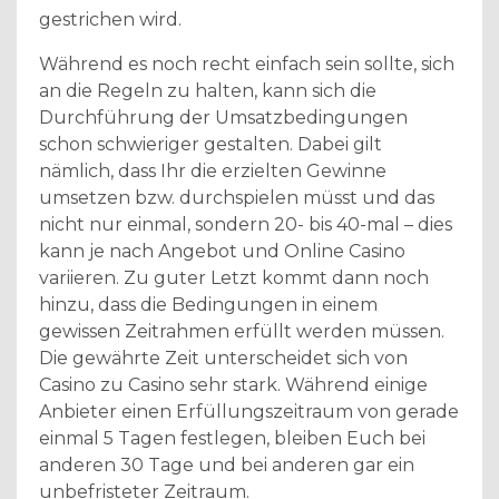
gestrichen wird.
Während es noch recht einfach sein sollte, sich
an die Regeln zu halten, kann sich die
Durchführung der Umsatzbedingungen
schon schwieriger gestalten. Dabei gilt
nämlich, dass Ihr die erzielten Gewinne
umsetzen bzw. durchspielen müsst und das
nicht nur einmal, sondern 20- bis 40-mal – dies
kann je nach Angebot und Online Casino
variieren. Zu guter Letzt kommt dann noch
hinzu, dass die Bedingungen in einem
gewissen Zeitrahmen erfüllt werden müssen.
Die gewährte Zeit unterscheidet sich von
Casino zu Casino sehr stark. Während einige
Anbieter einen Erfüllungszeitraum von gerade
einmal 5 Tagen festlegen, bleiben Euch bei
anderen 30 Tage und bei anderen gar ein
unbefristeter Zeitraum.