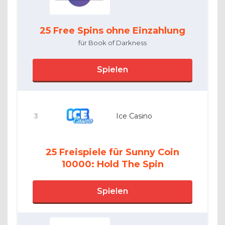
25 Free Spins ohne Einzahlung
für Book of Darkness
Spielen
3
Ice Casino
25 Freispiele für Sunny Coin
10000: Hold The Spin
Spielen