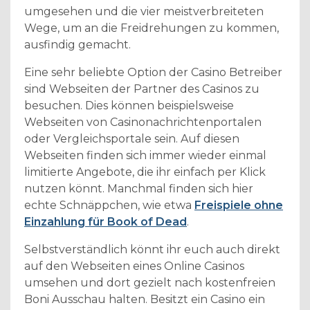
umgesehen und die vier meistverbreiteten
Wege, um an die Freidrehungen zu kommen,
ausfindig gemacht.
Eine sehr beliebte Option der Casino Betreiber
sind Webseiten der Partner des Casinos zu
besuchen. Dies können beispielsweise
Webseiten von Casinonachrichtenportalen
oder Vergleichsportale sein. Auf diesen
Webseiten finden sich immer wieder einmal
limitierte Angebote, die ihr einfach per Klick
nutzen könnt. Manchmal finden sich hier
echte Schnäppchen, wie etwa
Freispiele ohne
Einzahlung für Book of Dead
.
Selbstverständlich könnt ihr euch auch direkt
auf den Webseiten eines Online Casinos
umsehen und dort gezielt nach kostenfreien
Boni Ausschau halten. Besitzt ein Casino ein