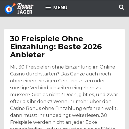
MENÜ
30 Freispiele Ohne
Einzahlung: Beste 2026
Anbieter
Mit 30 Freispielen ohne Einzahlung im Online
Casino durchstarten? Das Ganze auch noch
ohne einen einzigen Cent einsetzen oder
sonstige Verbindlichkeiten eingehen zu
müssen? Gibt es nicht? Doch, gibt es, und zwar
öfter als ihr denkt! Wenn ihr mehr über den
Casino Bonus ohne Einzahlung erfahren wollt,
dann müsst ihr unbedingt weiterlesen. 30
Freispiele werden nicht an jeder Ecke