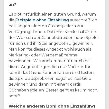
an?
Es gibt natürlich einen guten Grund, warum
die
Freispiele ohne Einzahlung
ausschließlich
neu angemeldeten Casinospielern zur
Verfügung stehen. Dahinter steckt natürlich
der Wunsch der Casinobetreiber, neue Spieler
für sich und ihr Spielangebot zu gewinnen.
Man könnte dieses Angebot wohl auch als
Marketing- oder Werbemaßnahme
bezeichnen. Wie auch immer für euch hat
dieses Angebot eigentlich nur Vorteile. Ihr
könnt das Casino kennenlernen und testen,
die Spiele ausprobieren, sogar echtes Geld
gewinnen und dann mit einem gratis
Guthaben spielen. Besser geht es kaum noch,
oder?
Welche anderen Boni ohne Einzahlung