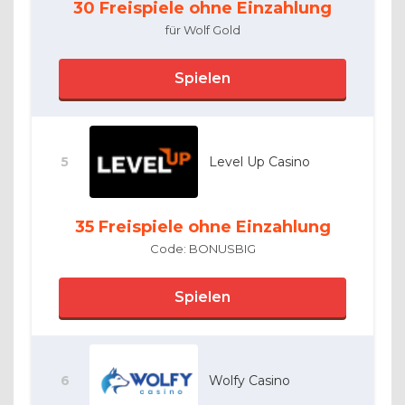
30 Freispiele ohne Einzahlung
für Wolf Gold
Spielen
5
Level Up Casino
35 Freispiele ohne Einzahlung
Code: BONUSBIG
Spielen
6
Wolfy Casino