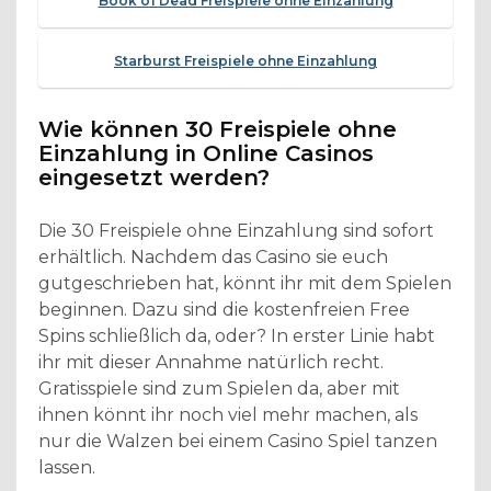
Book of Dead Freispiele ohne Einzahlung
Starburst Freispiele ohne Einzahlung
Wie können 30 Freispiele ohne
Einzahlung in Online Casinos
eingesetzt werden?
Die 30 Freispiele ohne Einzahlung sind sofort
erhältlich. Nachdem das Casino sie euch
gutgeschrieben hat, könnt ihr mit dem Spielen
beginnen. Dazu sind die kostenfreien Free
Spins schließlich da, oder? In erster Linie habt
ihr mit dieser Annahme natürlich recht.
Gratisspiele sind zum Spielen da, aber mit
ihnen könnt ihr noch viel mehr machen, als
nur die Walzen bei einem Casino Spiel tanzen
lassen.