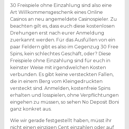
30 Freispiele ohne Einzahlung sind also eine
Art Willkommensgeschenk eines Online
Casinos an neu angemeldete Casinospieler. Zu
beachten gilt es, dass euch diese kostenlosen
Drehungen erst nach eurer Anmeldung
zuerkannt werden. Für das Ausfüllen von ein
paar Feldern gibt es also im Gegenzug 30 Free
Spins, kein schlechtes Geschäft, oder? Diese
Freispiele ohne Einzahlung sind für euch in
keinster Weise mit irgendwelchen Kosten
verbunden. Es gibt keine versteckten Fallen,
die in einem Berg vom Kleingedruckten
versteckt sind. Anmelden, kostenfreie Spins
erhalten und losspielen, ohne Verpflichtungen
eingehen zu müssen, so sehen No Deposit Boni
ganz konkret aus.
Wie wir gerade festgestellt haben, müsst ihr
nicht einen einzigen Cent einzahlen oder auf