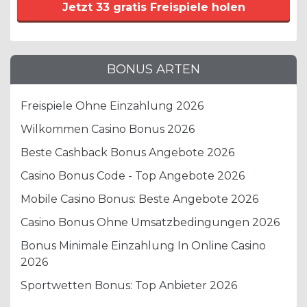
Jetzt 33 gratis Freispiele holen
BONUS ARTEN
Freispiele Ohne Einzahlung 2026
Wilkommen Casino Bonus 2026
Beste Cashback Bonus Angebote 2026
Casino Bonus Code - Top Angebote 2026
Mobile Casino Bonus: Beste Angebote 2026
Casino Bonus Ohne Umsatzbedingungen 2026
Bonus Minimale Einzahlung In Online Casino
2026
Sportwetten Bonus: Top Anbieter 2026