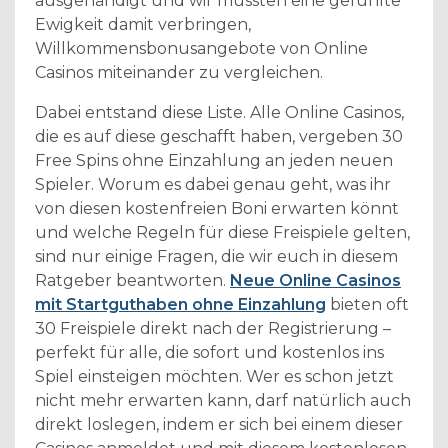
ausgehändigt und wir mussten eine gefühlte
Ewigkeit damit verbringen,
Willkommensbonusangebote von Online
Casinos miteinander zu vergleichen.
Dabei entstand diese Liste. Alle Online Casinos,
die es auf diese geschafft haben, vergeben 30
Free Spins ohne Einzahlung an jeden neuen
Spieler. Worum es dabei genau geht, was ihr
von diesen kostenfreien Boni erwarten könnt
und welche Regeln für diese Freispiele gelten,
sind nur einige Fragen, die wir euch in diesem
Ratgeber beantworten.
Neue Online Casinos
mit Startguthaben ohne Einzahlung
bieten oft
30 Freispiele direkt nach der Registrierung –
perfekt für alle, die sofort und kostenlos ins
Spiel einsteigen möchten. Wer es schon jetzt
nicht mehr erwarten kann, darf natürlich auch
direkt loslegen, indem er sich bei einem dieser