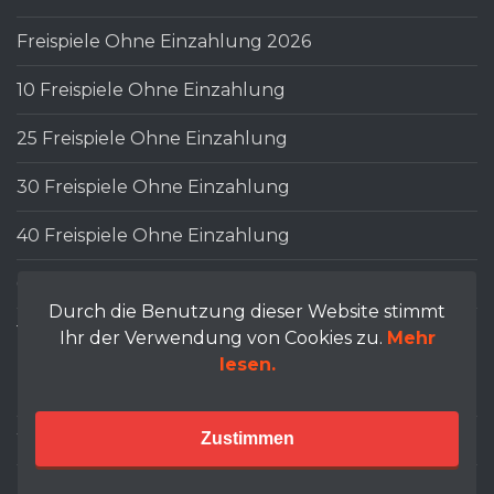
Freispiele Ohne Einzahlung 2026
10 Freispiele Ohne Einzahlung
25 Freispiele Ohne Einzahlung
30 Freispiele Ohne Einzahlung
40 Freispiele Ohne Einzahlung
60 Freispiele Ohne Einzahlung
Durch die Benutzung dieser Website stimmt
100 Freispiele Ohne Einzahlung
Ihr der Verwendung von Cookies zu.
Mehr
lesen.
BONUSANGEBOTE
Zustimmen
Wilkommen Casino Bonus
Beste Cashback Bonus Angebote