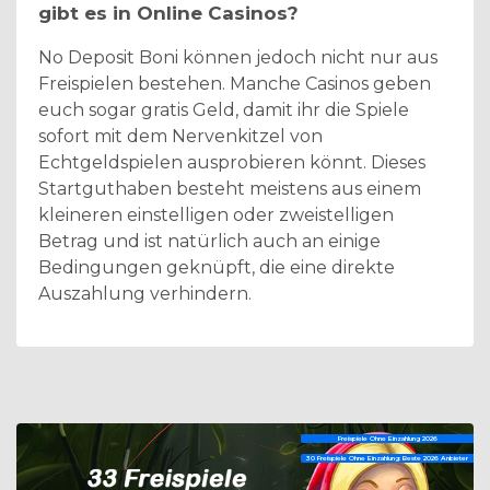
gibt es in Online Casinos?
No Deposit Boni können jedoch nicht nur aus
Freispielen bestehen. Manche Casinos geben
euch sogar gratis Geld, damit ihr die Spiele
sofort mit dem Nervenkitzel von
Echtgeldspielen ausprobieren könnt. Dieses
Startguthaben besteht meistens aus einem
kleineren einstelligen oder zweistelligen
Betrag und ist natürlich auch an einige
Bedingungen geknüpft, die eine direkte
Auszahlung verhindern.
Freispiele Ohne Einzahlung 2026
30 Freispiele Ohne Einzahlung: Beste 2026 Anbieter