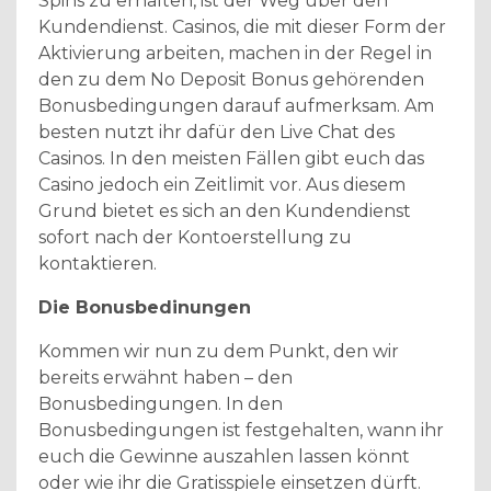
Spins zu erhalten, ist der Weg über den
Kundendienst. Casinos, die mit dieser Form der
Aktivierung arbeiten, machen in der Regel in
den zu dem No Deposit Bonus gehörenden
Bonusbedingungen darauf aufmerksam. Am
besten nutzt ihr dafür den Live Chat des
Casinos. In den meisten Fällen gibt euch das
Casino jedoch ein Zeitlimit vor. Aus diesem
Grund bietet es sich an den Kundendienst
sofort nach der Kontoerstellung zu
kontaktieren.
Die Bonusbedinungen
Kommen wir nun zu dem Punkt, den wir
bereits erwähnt haben – den
Bonusbedingungen. In den
Bonusbedingungen ist festgehalten, wann ihr
euch die Gewinne auszahlen lassen könnt
oder wie ihr die Gratisspiele einsetzen dürft.