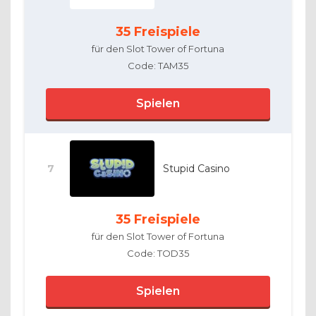
35 Freispiele
für den Slot Tower of Fortuna
Code: TAM35
Spielen
7
Stupid Casino
35 Freispiele
für den Slot Tower of Fortuna
Code: TOD35
Spielen