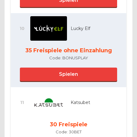
Spielen
10
Lucky Elf
35 Freispiele ohne Einzahlung
Code: BONUSPLAY
Spielen
11
Katsubet
30 Freispiele
Code: 30BET