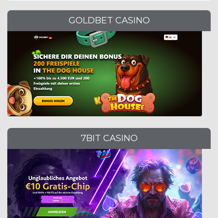
GOLDBET CASINO
7BIT CASINO