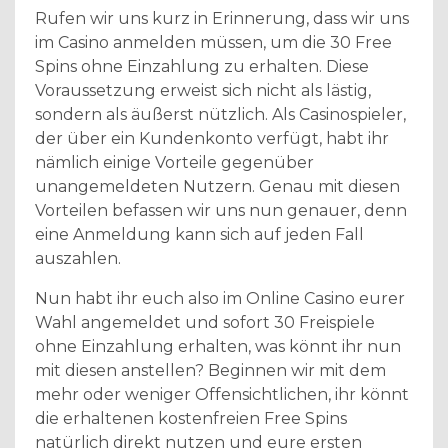
Rufen wir uns kurz in Erinnerung, dass wir uns
im Casino anmelden müssen, um die 30 Free
Spins ohne Einzahlung zu erhalten. Diese
Voraussetzung erweist sich nicht als lästig,
sondern als äußerst nützlich. Als Casinospieler,
der über ein Kundenkonto verfügt, habt ihr
nämlich einige Vorteile gegenüber
unangemeldeten Nutzern. Genau mit diesen
Vorteilen befassen wir uns nun genauer, denn
eine Anmeldung kann sich auf jeden Fall
auszahlen.
Nun habt ihr euch also im Online Casino eurer
Wahl angemeldet und sofort 30 Freispiele
ohne Einzahlung erhalten, was könnt ihr nun
mit diesen anstellen? Beginnen wir mit dem
mehr oder weniger Offensichtlichen, ihr könnt
die erhaltenen kostenfreien Free Spins
natürlich direkt nutzen und eure ersten