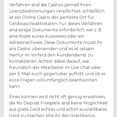
Verfahren sind die Casinos gemäß ihren
Lizenzbestimmungen verpflichtet, schließlich
ist ein Online Casino der perfekte Ort für
Geldwäscheaktivitäten. Für dieses Verfahren
sind einige Dokumente erforderlich, wie z. B.
eine Kopie eures Ausweises oder ein
Adressnachweis. Diese Dokumente müsst ihr
ans Casino übersenden und es ist ratsam
hierfür im Vorfeld den Kundendienst zu
kontaktieren. Achtet dabei darauf, wie
freundlich der Mitarbeiter im Live Chat oder
per E-Mail euch gegenüber auftritt und ob er
eure Fragen vollumfänglich beantworten
kann.
Eines können wird nicht oft genug erwähnen,
die No Deposit Freispiele sind keine Möglichkeit
aus gratis Geld echtes und sofort auszahlbares
Geld zu machen. Wie ihr den Startbonus