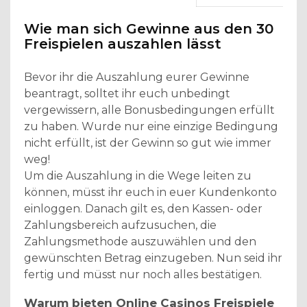
Wie man sich Gewinne aus den 30
Freispielen auszahlen lässt
Bevor ihr die Auszahlung eurer Gewinne
beantragt, solltet ihr euch unbedingt
vergewissern, alle Bonusbedingungen erfüllt
zu haben. Wurde nur eine einzige Bedingung
nicht erfüllt, ist der Gewinn so gut wie immer
weg!
Um die Auszahlung in die Wege leiten zu
können, müsst ihr euch in euer Kundenkonto
einloggen. Danach gilt es, den Kassen- oder
Zahlungsbereich aufzusuchen, die
Zahlungsmethode auszuwählen und den
gewünschten Betrag einzugeben. Nun seid ihr
fertig und müsst nur noch alles bestätigen.
Warum bieten Online Casinos Freispiele