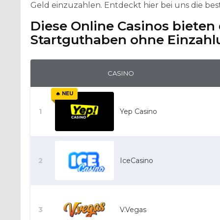
Geld einzuzahlen. Entdeckt hier bei uns die be
Diese Online Casinos bieten 
Startguthaben ohne Einzahl
CASINO
🔥 NEU
1
Yep Casino
2
IceCasino
3
V.Vegas