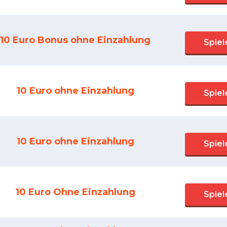
10 Euro Bonus ohne Einzahlung
Spiel
10 Euro ohne Einzahlung
Spiel
10 Euro ohne Einzahlung
Spiel
10 Euro Ohne Einzahlung
Spiel