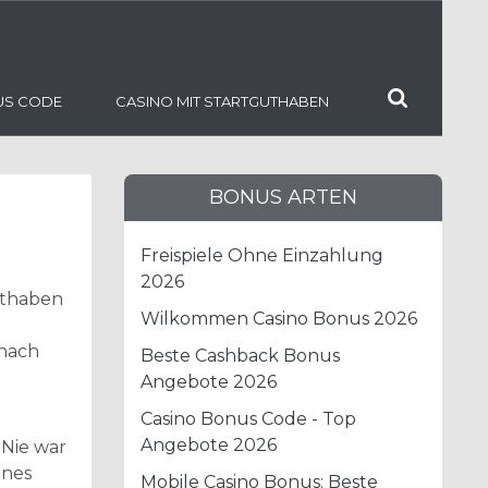
US CODE
CASINO MIT STARTGUTHABEN
BONUS ARTEN
Freispiele Ohne Einzahlung
2026
uthaben
Wilkommen Casino Bonus 2026
 nach
Beste Cashback Bonus
Angebote 2026
Casino Bonus Code - Top
Angebote 2026
 Nie war
enes
Mobile Casino Bonus: Beste