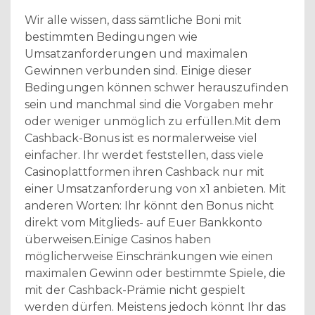
Wir alle wissen, dass sämtliche Boni mit
bestimmten Bedingungen wie
Umsatzanforderungen und maximalen
Gewinnen verbunden sind. Einige dieser
Bedingungen können schwer herauszufinden
sein und manchmal sind die Vorgaben mehr
oder weniger unmöglich zu erfüllen.Mit dem
Cashback-Bonus ist es normalerweise viel
einfacher. Ihr werdet feststellen, dass viele
Casinoplattformen ihren Cashback nur mit
einer Umsatzanforderung von x1 anbieten. Mit
anderen Worten: Ihr könnt den Bonus nicht
direkt vom Mitglieds- auf Euer Bankkonto
überweisen.Einige Casinos haben
möglicherweise Einschränkungen wie einen
maximalen Gewinn oder bestimmte Spiele, die
mit der Cashback-Prämie nicht gespielt
werden dürfen. Meistens jedoch könnt Ihr das