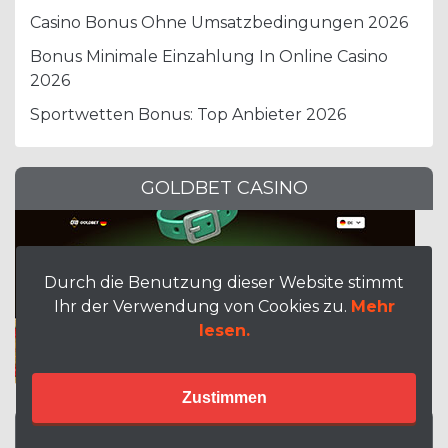
Casino Bonus Ohne Umsatzbedingungen 2026
Bonus Minimale Einzahlung In Online Casino
2026
Sportwetten Bonus: Top Anbieter 2026
GOLDBET CASINO
Durch die Benutzung dieser Website stimmt
Ihr der Verwendung von Cookies zu.
Mehr
lesen.
Zustimmen
7BIT CASINO