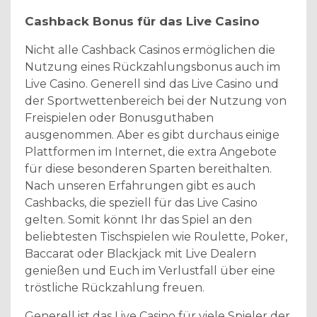
Cashback Bonus für das Live Casino
Nicht alle Cashback Casinos ermöglichen die
Nutzung eines Rückzahlungsbonus auch im
Live Casino. Generell sind das Live Casino und
der Sportwettenbereich bei der Nutzung von
Freispielen oder Bonusguthaben
ausgenommen. Aber es gibt durchaus einige
Plattformen im Internet, die extra Angebote
für diese besonderen Sparten bereithalten.
Nach unseren Erfahrungen gibt es auch
Cashbacks, die speziell für das Live Casino
gelten. Somit könnt Ihr das Spiel an den
beliebtesten Tischspielen wie Roulette, Poker,
Baccarat oder Blackjack mit Live Dealern
genießen und Euch im Verlustfall über eine
tröstliche Rückzahlung freuen.
Generell ist das Live Casino für viele Spieler der