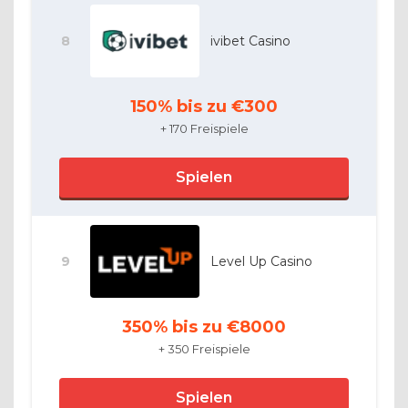
8
ivibet Casino
150% bis zu €300
+ 170 Freispiele
Spielen
9
Level Up Casino
350% bis zu €8000
+ 350 Freispiele
Spielen