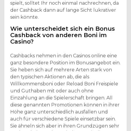
spielt, solltet Ihr noch einmal nachrechnen, da
der Cashback dann auf lange Sicht lukrativer
sein könnte.
Wie unterscheidet sich ein Bonus
Cashback von anderen Boni im
Casino?
Cashbacks nehmen in den Casinos online eine
ganz besondere Position im Bonusangebot ein.
Sie heben sich auf mehrere Arten stark von
den typischen Aktionen ab, die als
Willkommensboni oder Reload Boni Freispiele
und Guthaben mit oder auch ohne
Einzahlung an die Spielerschaft bringen. All
diese genannten Promotionen können in ihrer
Höhe ganz unterschiedlich ausfallen und
auch für verschiedene Spiele einsetzbar sein.
Sie ähneln sich aber in ihren Grundzügen sehr