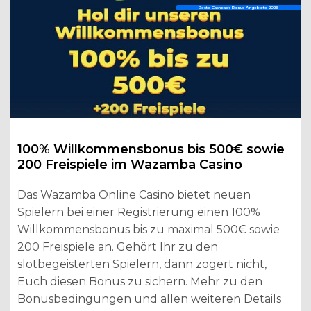
Beste Cashback Bonus Angebote 2026
100% Willkommensbonus bis 500€ sowie
200 Freispiele im Wazamba Casino
Das Wazamba Online Casino bietet neuen
Spielern bei einer Registrierung einen 100%
Willkommensbonus bis zu maximal 500€ sowie
200 Freispiele an. Gehört Ihr zu den
slotbegeisterten Spielern, dann zögert nicht,
Euch diesen Bonus zu sichern. Mehr zu den
Bonusbedingungen und allen weiteren Details