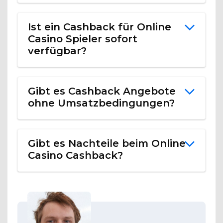
Ist ein Cashback für Online
Casino Spieler sofort
verfügbar?
Gibt es Cashback Angebote
ohne Umsatzbedingungen?
Gibt es Nachteile beim Online
Casino Cashback?