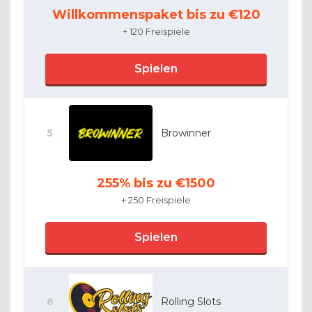
Willkommenspaket bis zu €120
+ 120 Freispiele
Spielen
5
Browinner
255% bis zu €1500
+ 250 Freispiele
Spielen
6
Rolling Slots