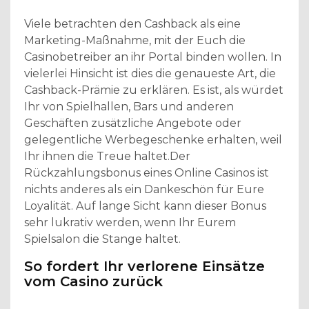
Viele betrachten den Cashback als eine
Marketing-Maßnahme, mit der Euch die
Casinobetreiber an ihr Portal binden wollen. In
vielerlei Hinsicht ist dies die genaueste Art, die
Cashback-Prämie zu erklären. Es ist, als würdet
Ihr von Spielhallen, Bars und anderen
Geschäften zusätzliche Angebote oder
gelegentliche Werbegeschenke erhalten, weil
Ihr ihnen die Treue haltet.Der
Rückzahlungsbonus eines Online Casinos ist
nichts anderes als ein Dankeschön für Eure
Loyalität. Auf lange Sicht kann dieser Bonus
sehr lukrativ werden, wenn Ihr Eurem
Spielsalon die Stange haltet.
So fordert Ihr verlorene Einsätze
vom Casino zurück