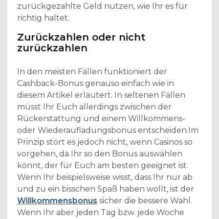
zurückgezahlte Geld nutzen, wie Ihr es für
richtig haltet.
Zurückzahlen oder nicht
zurückzahlen
In den meisten Fällen funktioniert der
Cashback-Bonus genauso einfach wie in
diesem Artikel erläutert. In seltenen Fällen
müsst Ihr Euch allerdings zwischen der
Rückerstattung und einem Willkommens-
oder Wiederaufladungsbonus entscheiden.Im
Prinzip stört es jedoch nicht, wenn Casinos so
vorgehen, da Ihr so den Bonus auswählen
könnt, der für Euch am besten geeignet ist.
Wenn Ihr beispielsweise wisst, dass Ihr nur ab
und zu ein bisschen Spaß haben wollt, ist der
Willkommensbonus
sicher die bessere Wahl.
Wenn Ihr aber jeden Tag bzw. jede Woche