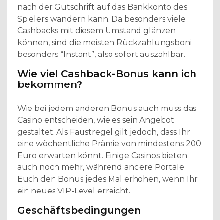
nach der Gutschrift auf das Bankkonto des
Spielers wandern kann. Da besonders viele
Cashbacks mit diesem Umstand glänzen
können, sind die meisten Rückzahlungsboni
besonders “Instant”, also sofort auszahlbar.
Wie viel Cashback-Bonus kann ich
bekommen?
Wie bei jedem anderen Bonus auch muss das
Casino entscheiden, wie es sein Angebot
gestaltet. Als Faustregel gilt jedoch, dass Ihr
eine wöchentliche Prämie von mindestens 200
Euro erwarten könnt. Einige Casinos bieten
auch noch mehr, während andere Portale
Euch den Bonus jedes Mal erhöhen, wenn Ihr
ein neues VIP-Level erreicht.
Geschäftsbedingungen