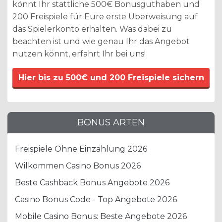
könnt Ihr stattliche 500€ Bonusguthaben und
200 Freispiele für Eure erste Überweisung auf
das Spielerkonto erhalten. Was dabei zu
beachten ist und wie genau Ihr das Angebot
nutzen könnt, erfahrt Ihr bei uns!
Hier bis zu 500€ und 200 Freispiele sichern
BONUS ARTEN
Freispiele Ohne Einzahlung 2026
Wilkommen Casino Bonus 2026
Beste Cashback Bonus Angebote 2026
Casino Bonus Code - Top Angebote 2026
Mobile Casino Bonus: Beste Angebote 2026