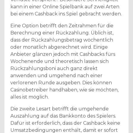
kann in einer Online Spielbank auf zwei Arten
bei einem Cashback ins Spiel gebracht werden.
Eine Option betrifft den Zeitrahmen für die
Berechnung einer Rückzahlung. Üblich ist,
dass der Rückzahlungsbetrag wöchentlich
oder monatlich abgerechnet wird. Einige
Anbieter glänzen jedoch mit Cashbacks fürs
Wochenende und theoretisch lassen sich
Rückzahlungsboni auch ganz direkt
anwenden und umgehend nach einer
verlorenen Runde ausgeben. Dies können
Casinobetreiber handhaben, wie sie möchten,
alles ist möglich.
Die zweite Lesart betrifft die umgehende
Auszahlung auf das Bankkonto des Spielers.
Dafür ist erforderlich, dass der Cashback keine
Umsatzbedingungen enthält, damit er sofort