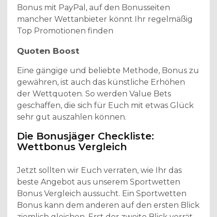
Bonus mit PayPal, auf den Bonusseiten
mancher Wettanbieter könnt Ihr regelmäßig
Top Promotionen finden
Quoten Boost
Eine gängige und beliebte Methode, Bonus zu
gewähren, ist auch das künstliche Erhöhen
der Wettquoten. So werden Value Bets
geschaffen, die sich für Euch mit etwas Glück
sehr gut auszahlen können.
Die Bonusjäger Checkliste:
Wettbonus Vergleich
Jetzt sollten wir Euch verraten, wie Ihr das
beste Angebot aus unserem Sportwetten
Bonus Vergleich aussucht. Ein Sportwetten
Bonus kann dem anderen auf den ersten Blick
ziemlich gleichen. Erst der zweite Blick verrät