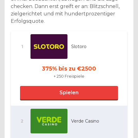
checken. Dann erst greift er an: Blitzschnell,
zielgerichtet und mit hundertprozentiger
Erfolgsquote.
1
Slotoro
375% bis zu €2500
+ 250 Freispiele
Spielen
2
Verde Casino