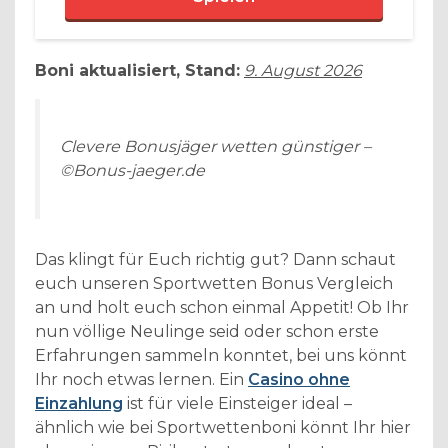
Boni aktualisiert, Stand:
9. August 2026
Clevere Bonusjäger wetten günstiger –
©Bonus-jaeger.de
Das klingt für Euch richtig gut? Dann schaut
euch unseren Sportwetten Bonus Vergleich
an und holt euch schon einmal Appetit! Ob Ihr
nun völlige Neulinge seid oder schon erste
Erfahrungen sammeln konntet, bei uns könnt
Ihr noch etwas lernen. Ein
Casino ohne
Einzahlung
ist für viele Einsteiger ideal –
ähnlich wie bei Sportwettenboni könnt Ihr hier