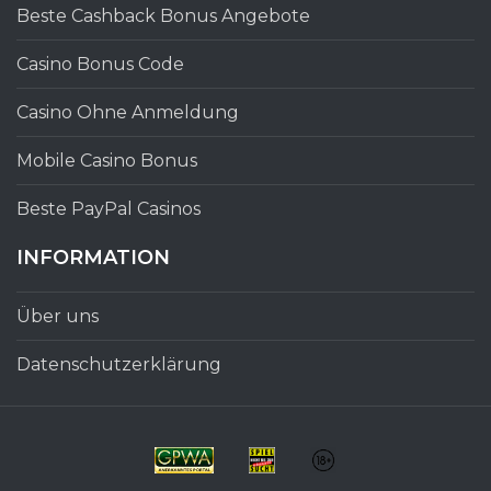
Beste Cashback Bonus Angebote
Casino Bonus Code
Casino Ohne Anmeldung
Mobile Casino Bonus
Beste PayPal Casinos
INFORMATION
Über uns
Datenschutzerklärung