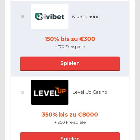
8
ivibet Casino
150% bis zu €300
+ 170 Freispiele
Spielen
9
Level Up Casino
350% bis zu €8000
+ 350 Freispiele
Spielen