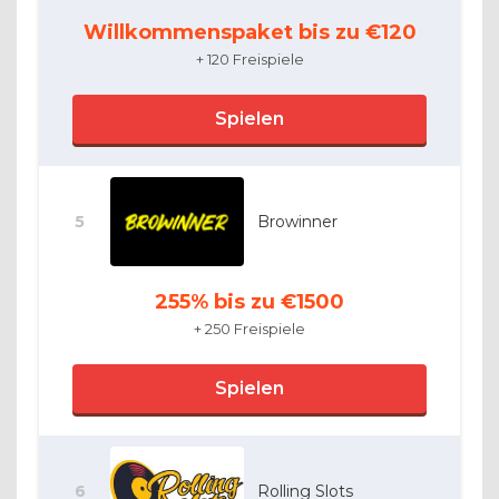
Willkommenspaket bis zu €120
+ 120 Freispiele
Spielen
5
Browinner
255% bis zu €1500
+ 250 Freispiele
Spielen
6
Rolling Slots