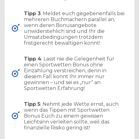
Tipp 3
: Meldet euch gegebenenfalls bei
mehreren Buchmachern parallel an,
wenn deren Bonusangebote
unwiderstehlich sind und Ihr die
Umsatzbedingungen trotzdem
fristgerecht bewaltigen konnt!
Tipp 4
: Lasst nie die Gelegenheit fur
einen Sportwetten Bonus ohne
Einzahlung verstreichen, denn in
diesem Fall konnt Ihr immer nur
gewinnen – und sei es „nur“ an
Sportwetten Erfahrung!
Tipp 5
: Nehmt jede Wette ernst, auch
wenn das Tippen mit Sportwetten
Bonus Euch zu einem gewissen
Leichtsinn verleiten sollte, weil das
finanzielle Risiko gering ist!