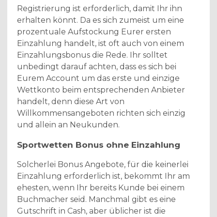
Registrierung ist erforderlich, damit Ihr ihn
erhalten könnt. Da es sich zumeist um eine
prozentuale Aufstockung Eurer ersten
Einzahlung handelt, ist oft auch von einem
Einzahlungsbonus die Rede. Ihr solltet
unbedingt darauf achten, dass es sich bei
Eurem Account um das erste und einzige
Wettkonto beim entsprechenden Anbieter
handelt, denn diese Art von
Willkommensangeboten richten sich einzig
und allein an Neukunden.
Sportwetten Bonus ohne Einzahlung
Solcherlei Bonus Angebote, für die keinerlei
Einzahlung erforderlich ist, bekommt Ihr am
ehesten, wenn Ihr bereits Kunde bei einem
Buchmacher seid. Manchmal gibt es eine
Gutschrift in Cash, aber üblicher ist die