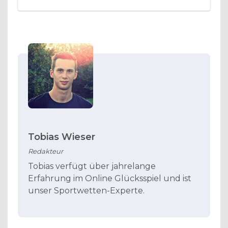
Tobias Wieser
Redakteur
Tobias verfügt über jahrelange
Erfahrung im Online Glücksspiel und ist
unser Sportwetten-Experte.