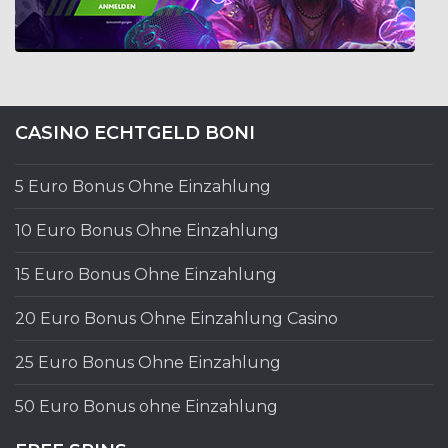
CASINO ECHTGELD BONI
5 Euro Bonus Ohne Einzahlung
10 Euro Bonus Ohne Einzahlung
15 Euro Bonus Ohne Einzahlung
20 Euro Bonus Ohne Einzahlung Casino
25 Euro Bonus Ohne Einzahlung
50 Euro Bonus ohne Einzahlung