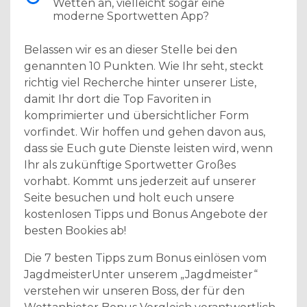
Wetten an, vielleicht sogar eine
moderne Sportwetten App?
Belassen wir es an dieser Stelle bei den
genannten 10 Punkten. Wie Ihr seht, steckt
richtig viel Recherche hinter unserer Liste,
damit Ihr dort die Top Favoriten in
komprimierter und übersichtlicher Form
vorfindet. Wir hoffen und gehen davon aus,
dass sie Euch gute Dienste leisten wird, wenn
Ihr als zukünftige Sportwetter Großes
vorhabt. Kommt uns jederzeit auf unserer
Seite besuchen und holt euch unsere
kostenlosen Tipps und Bonus Angebote der
besten Bookies ab!
Die 7 besten Tipps zum Bonus einlösen vom
JagdmeisterUnter unserem „Jagdmeister“
verstehen wir unseren Boss, der für den