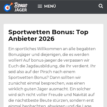
MENÜ
Sportwetten Bonus: Top
Anbieter 2026
Ein sportliches Willkommen an alle begabten
Bonusjäger und diejenigen, die es werden
wollen! Auf bonus-jaeger.de verpassen wir
Euch die Jagdausbildung, die Ihr verdient. Ihr
seid also auf der Pirsch nach einem
Sportwetten Bonus? Dann sollten wir
zunächst einmal besprechen, was einen
wirklich guten Jäger ausmacht. Ein solcher
wird sich nicht voller Freude und Naivität auf
die nächstbeste Beute stürzen, sondern erst
einmal beobachten, abwägen und die Lage