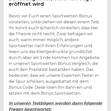
eröffnet wird
Bevor wir Euch einen Sportwetten Bonus
vorstellen, unterziehen wir diesen einem Test.
Ihr könnt euch sicherlich vorstellen, dass hier
die Theorie nicht reicht. Zwar befragen wir
auch, wann immer möglich, andere
Sportwetter nach ihren Erfahrungen und
lesen uns das Kleingedruckte gründlichst
durch, aber am Ende kommen nur Angebote
in unseren Sportwetten Bonus Vergleich, die
auch den Praxistest bestanden haben. Das
bedeutet, dass wir unsere Experten-Tester in
die Spur schicken, ausgestattet mit dem
Bonus Code. Diese lösen ihn dann ein und
setzen mit dem Bonus Sportwetten.
In unseren Testbögen werden dann folgende
Fragen beantwortet: