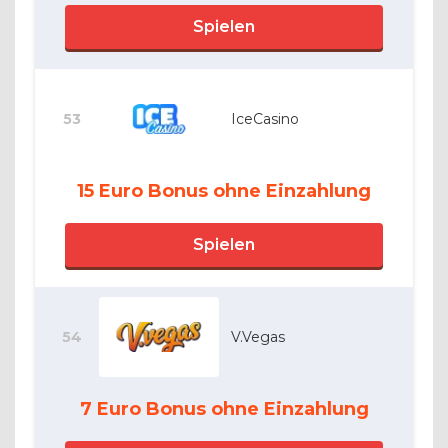
Spielen
53
IceCasino
15 Euro Bonus ohne Einzahlung
Spielen
54
V.Vegas
7 Euro Bonus ohne Einzahlung