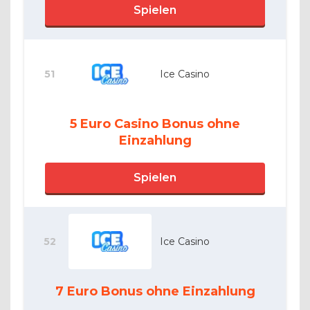
Spielen
51
Ice Casino
5 Euro Casino Bonus ohne
Einzahlung
Spielen
52
Ice Casino
7 Euro Bonus ohne Einzahlung