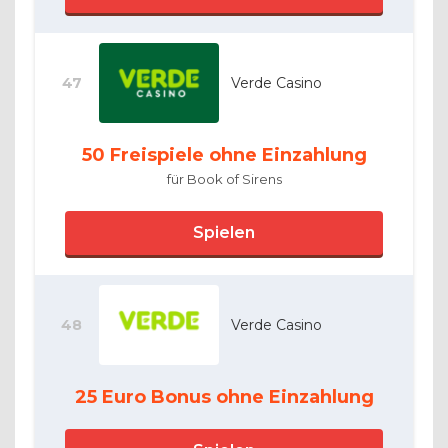
47
Verde Casino
50 Freispiele ohne Einzahlung
für Book of Sirens
Spielen
48
Verde Casino
25 Euro Bonus ohne Einzahlung