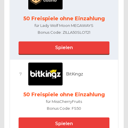
50 Freispiele ohne Einzahlung
für Lady Wolf Moon MEGAWAYS
Bonus Code: ZILLA50SLOT21
Spielen
7
BitKingz
50 Freispiele ohne Einzahlung
für MissCherryFruits
Bonus Code: FS50
Spielen