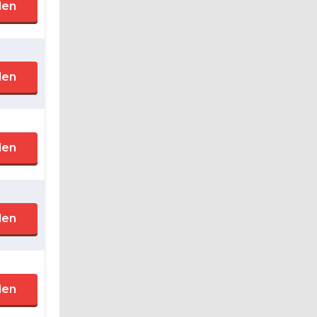
len
len
len
len
len