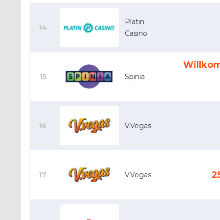
Platin
14
Casino
Willko
15
Spinia
16
V.Vegas
2
17
V.Vegas