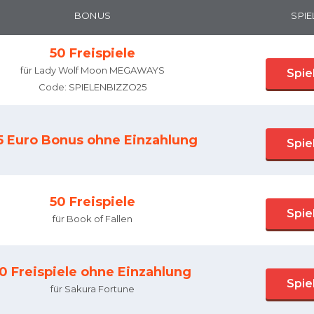
BONUS
SPIE
50 Freispiele
für Lady Wolf Moon MEGAWAYS
Spie
Code: SPIELENBIZZO25
5 Euro Bonus ohne Einzahlung
Spie
50 Freispiele
Spie
für Book of Fallen
10 Freispiele ohne Einzahlung
Spie
für Sakura Fortune