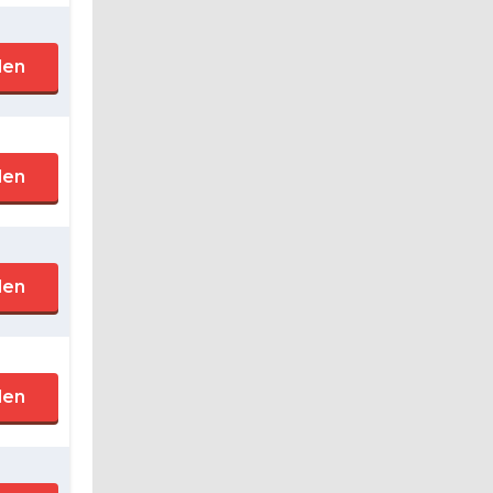
len
len
len
len