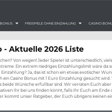
SBONUS
FREISPIELE OHNE EINZAHLUNG
CASINO BON
 - Aktuelle 2026 Liste
chen? Von wegen! Jeder Spieler ist unterschiedlich, viel
eme. Ein extrem niedriges Einzahlungslimit wäre da so
o Einzahlung? Ja, das ist schon ein etwas exotischer Wun
 ein Casino Bonus mit 1 Euro Einzahlung gesucht wird.
 beide Wünsche erfüllbar sind. Wir verraten Euch aber
ativen Ihr bei uns finden könnt, falls Ihr Euch am Ende
ier kommt unser Ratgeber, der Euch übrigens keinen ei