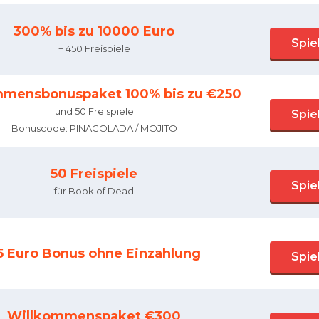
300% bis zu 10000 Euro
Spie
+ 450 Freispiele
mmensbonuspaket 100% bis zu €250
und 50 Freispiele
Spie
Bonuscode: PINACOLADA / MOJITO
50 Freispiele
Spie
für Book of Dead
5 Euro Bonus ohne Einzahlung
Spie
Willkommenspaket €300