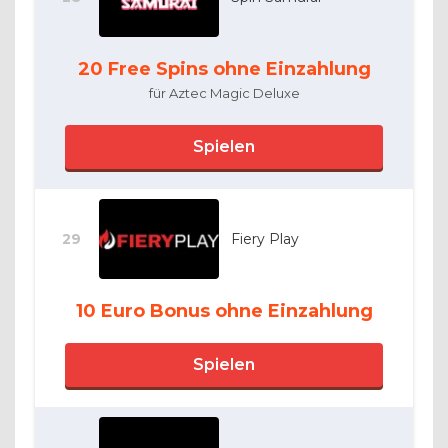
20 Free Spins ohne Einzahlung
für Aztec Magic Deluxe
Spielen
29
Fiery Play
10 Euro Bonus ohne Einzahlung
Spielen