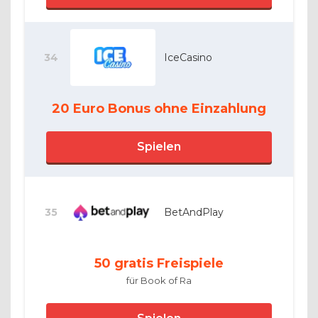
34
IceCasino
20 Euro Bonus ohne Einzahlung
Spielen
35
BetAndPlay
50 gratis Freispiele
für Book of Ra