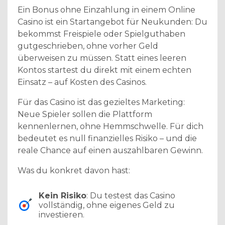
Ein Bonus ohne Einzahlung in einem Online
Casino ist ein Startangebot für Neukunden: Du
Für wen geeignet?
Neukunden – jeder Bonus ei
bekommst Freispiele oder Spielguthaben
gutgeschrieben, ohne vorher Geld
überweisen zu müssen. Statt eines leeren
Kontos startest du direkt mit einem echten
Einsatz – auf Kosten des Casinos.
Für das Casino ist das gezieltes Marketing:
Neue Spieler sollen die Plattform
kennenlernen, ohne Hemmschwelle. Für dich
bedeutet es null finanzielles Risiko – und die
reale Chance auf einen auszahlbaren Gewinn.
Was du konkret davon hast:
Kein Risiko
: Du testest das Casino
vollständig, ohne eigenes Geld zu
investieren.