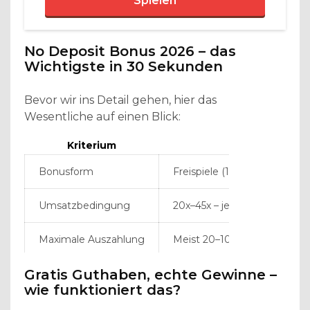
Spielen
No Deposit Bonus 2026 – das
Wichtigste in 30 Sekunden
Bevor wir ins Detail gehen, hier das
Wesentliche auf einen Blick:
Kriterium
Typischer
Bonusform
Freispiele (10–100 FS) oder
Umsatzbedingung
20x–45x – je niedriger, desto
Maximale Auszahlung
Meist 20–100 €
Gratis Guthaben, echte Gewinne –
Gültigkeitsdauer
7–30 Tage nach Aktivierung
wie funktioniert das?
Voraussetzung
Registrierung + Kontobestä