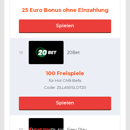
25 Euro Bonus ohne Einzahlung
Spielen
16
20Bet
100 Freispiele
für Hot Chilli Bells
Code: ZILLA50SLOT20
Spielen
17
Fiery Play