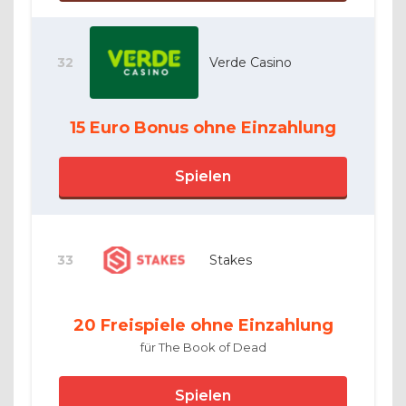
32
Verde Casino
15 Euro Bonus ohne Einzahlung
Spielen
33
Stakes
20 Freispiele ohne Einzahlung
für The Book of Dead
Spielen