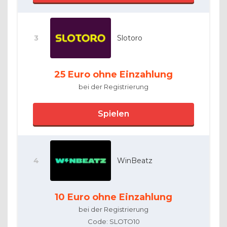
3
Slotoro
25 Euro ohne Einzahlung
bei der Registrierung
Spielen
4
WinBeatz
10 Euro ohne Einzahlung
bei der Registrierung
Code: SLOTO10