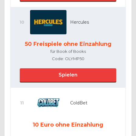
10
Hercules
50 Freispiele ohne Einzahlung
für Book of Books
Code: OLYMP50
Spielen
11
ColdBet
10 Euro ohne Einzahlung