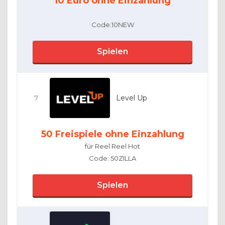
10 Euro ohne Einzahlung
Code:10NEW
Spielen
7
Level Up
50 Freispiele ohne Einzahlung
für Reel Reel Hot
Code: 50ZILLA
Spielen