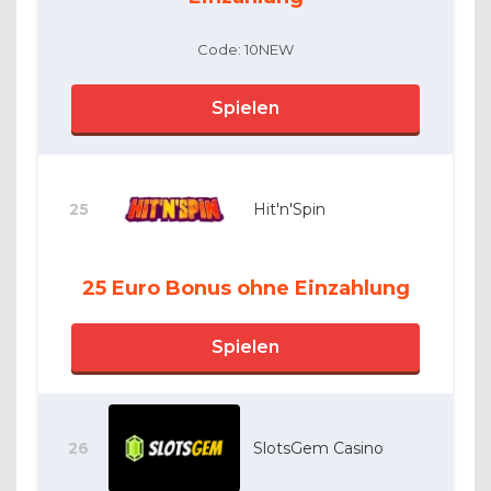
Code: 10NEW
Spielen
25
Hit'n'Spin
25 Euro Bonus ohne Einzahlung
Spielen
26
SlotsGem Casino