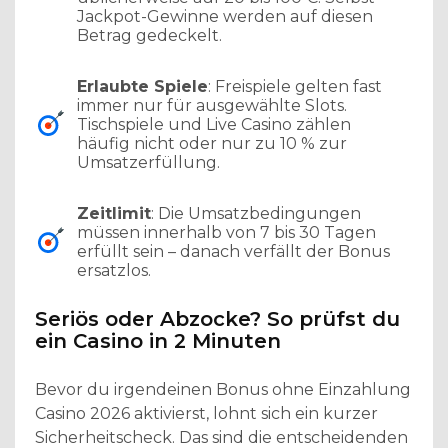
Jackpot-Gewinne werden auf diesen
Betrag gedeckelt.
Erlaubte Spiele
: Freispiele gelten fast
immer nur für ausgewählte Slots.
Tischspiele und Live Casino zählen
häufig nicht oder nur zu 10 % zur
Umsatzerfüllung.
Zeitlimit
: Die Umsatzbedingungen
müssen innerhalb von 7 bis 30 Tagen
erfüllt sein – danach verfällt der Bonus
ersatzlos.
Seriös oder Abzocke? So prüfst du
ein Casino in 2 Minuten
Bevor du irgendeinen Bonus ohne Einzahlung
Casino 2026 aktivierst, lohnt sich ein kurzer
Sicherheitscheck. Das sind die entscheidenden