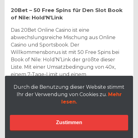
20Bet – 50 Free Spins für Den Slot Book
of Nile: Hold’N’Link
Das 20Bet Online Casino ist eine
abwechslungsreiche Mischung aus Online
Casino und Sportsbook. Der
Willkommensbonus ist mit 50 Free Spins bei
Book of Nile: Hold’N’Link der größte dieser
Liste. Mit einer Umsatzbedingung von 40x,
einem 7-Tage-Limit und einem
Auszahlungslimit von 50€ entspricht das
Durch die Benutzung dieser Website stimmt
Angebot dem Durchschnitt.
Ihr der Verwendung von Cookies zu.
Mehr
lesen.
1
20Bet
Zustimmen
100 Freispiele