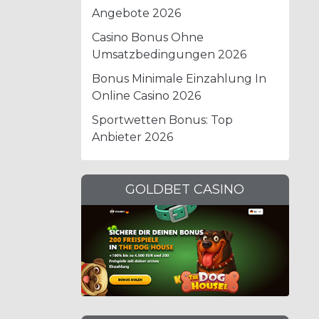
Angebote 2026
Casino Bonus Ohne
Umsatzbedingungen 2026
Bonus Minimale Einzahlung In
Online Casino 2026
Sportwetten Bonus: Top
Anbieter 2026
GOLDBET CASINO