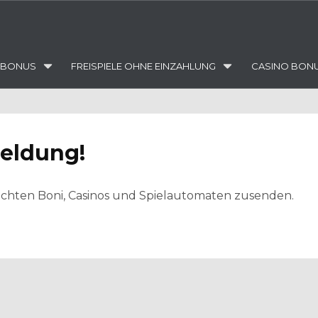
SBONUS
FREISPIELE OHNE EINZAHLUNG
CASINO BON
meldung!
uchten Boni, Casinos und Spielautomaten zusenden.