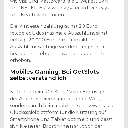
wie Visa und Mastercard, die E-Wallets Skrill
und NETELLER sowie paysafecard, ecoPayz
und Kryptowährungen.
Die Mindesteinzahlung ist mit 20 Euro
festgelegt, das maximale Auszahlungslimit
beträgt 20.000 Euro pro Transaktion.
Auszahlungsanträge werden umgehend
bearbeitet, Gebühren werden dabei nicht
erhoben.
Mobiles Gaming: Bei GetSlots
selbstverständlich
Nicht nur beim GetSlots Casino Bonus geht
der Anbieter seinen ganz eigenen Weg,
sondern auch beim mobilen Spiel. Zwar ist die
Glücksspielplattform für die Nutzung auf
Smartphone und Tablet optimiert und passt
sich kleineren Bildschirmen an, doch der