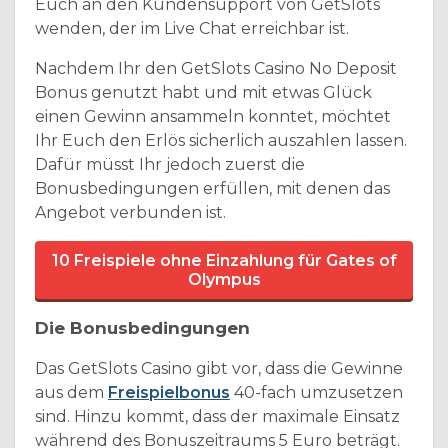
Euch an den Kundensupport von GetSlots
wenden, der im Live Chat erreichbar ist.
Nachdem Ihr den GetSlots Casino No Deposit
Bonus genutzt habt und mit etwas Glück
einen Gewinn ansammeln konntet, möchtet
Ihr Euch den Erlös sicherlich auszahlen lassen.
Dafür müsst Ihr jedoch zuerst die
Bonusbedingungen erfüllen, mit denen das
Angebot verbunden ist.
10 Freispiele ohne Einzahlung für Gates of
Olympus
Die Bonusbedingungen
Das GetSlots Casino gibt vor, dass die Gewinne
aus dem
Freispielbonus
40-fach umzusetzen
sind. Hinzu kommt, dass der maximale Einsatz
während des Bonuszeitraums 5 Euro beträgt.