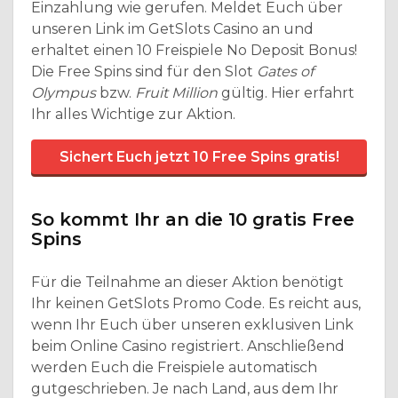
Einzahlung wie gerufen. Meldet Euch über
unseren Link im GetSlots Casino an und
erhaltet einen 10 Freispiele No Deposit Bonus!
Die Free Spins sind für den Slot
Gates of
Olympus
bzw.
Fruit Million
gültig. Hier erfahrt
Ihr alles Wichtige zur Aktion.
Sichert Euch jetzt 10 Free Spins gratis!
So kommt Ihr an die 10 gratis Free
Spins
Für die Teilnahme an dieser Aktion benötigt
Ihr keinen GetSlots Promo Code. Es reicht aus,
wenn Ihr Euch über unseren exklusiven Link
beim Online Casino registriert. Anschließend
werden Euch die Freispiele automatisch
gutgeschrieben. Je nach Land, aus dem Ihr