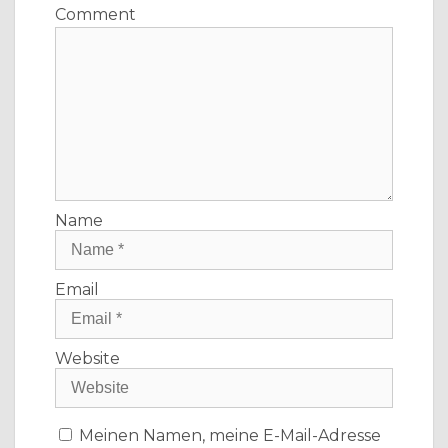
Comment
Name
Email
Website
Meinen Namen, meine E-Mail-Adresse