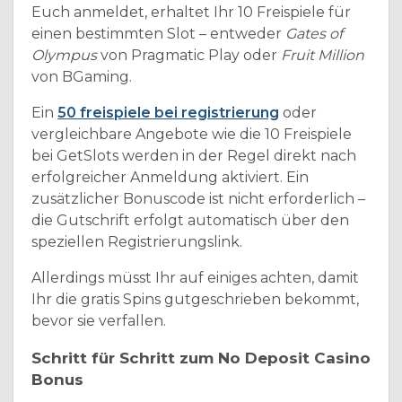
Euch anmeldet, erhaltet Ihr 10 Freispiele für
einen bestimmten Slot – entweder
Gates of
Olympus
von Pragmatic Play oder
Fruit Million
von BGaming.
Ein
50 freispiele bei registrierung
oder
vergleichbare Angebote wie die 10 Freispiele
bei GetSlots werden in der Regel direkt nach
erfolgreicher Anmeldung aktiviert. Ein
zusätzlicher Bonuscode ist nicht erforderlich –
die Gutschrift erfolgt automatisch über den
speziellen Registrierungslink.
Allerdings müsst Ihr auf einiges achten, damit
Ihr die gratis Spins gutgeschrieben bekommt,
bevor sie verfallen.
Schritt für Schritt zum No Deposit Casino
Bonus