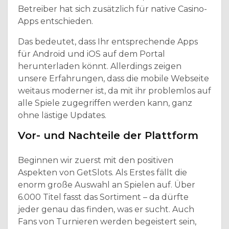
Betreiber hat sich zusätzlich für native Casino-
Apps entschieden.
Das bedeutet, dass Ihr entsprechende Apps
für Android und iOS auf dem Portal
herunterladen könnt. Allerdings zeigen
unsere Erfahrungen, dass die mobile Webseite
weitaus moderner ist, da mit ihr problemlos auf
alle Spiele zugegriffen werden kann, ganz
ohne lästige Updates.
Vor- und Nachteile der Plattform
Beginnen wir zuerst mit den positiven
Aspekten von GetSlots. Als Erstes fällt die
enorm große Auswahl an Spielen auf. Über
6.000 Titel fasst das Sortiment – da dürfte
jeder genau das finden, was er sucht. Auch
Fans von Turnieren werden begeistert sein,