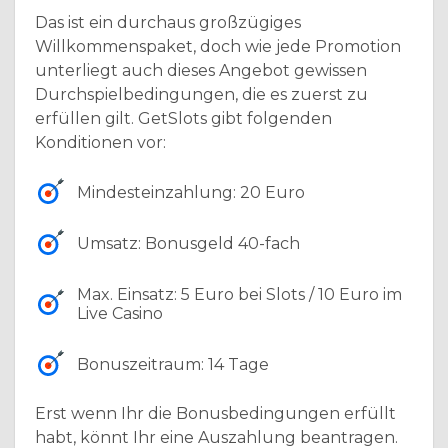
Das ist ein durchaus großzügiges
Willkommenspaket, doch wie jede Promotion
unterliegt auch dieses Angebot gewissen
Durchspielbedingungen, die es zuerst zu
erfüllen gilt. GetSlots gibt folgenden
Konditionen vor:
Mindesteinzahlung: 20 Euro
Umsatz: Bonusgeld 40-fach
Max. Einsatz: 5 Euro bei Slots / 10 Euro im
Live Casino
Bonuszeitraum: 14 Tage
Erst wenn Ihr die Bonusbedingungen erfüllt
habt, könnt Ihr eine Auszahlung beantragen.