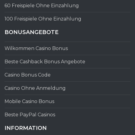
60 Freispiele Ohne Einzahlung
100 Freispiele Ohne Einzahlung
BONUSANGEBOTE
Wilkommen Casino Bonus
Beste Cashback Bonus Angebote
Casino Bonus Code
Casino Ohne Anmeldung
Mobile Casino Bonus
Beste PayPal Casinos
INFORMATION