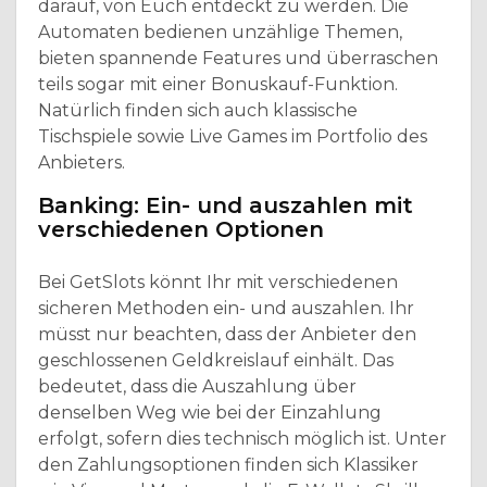
darauf, von Euch entdeckt zu werden. Die
Automaten bedienen unzählige Themen,
bieten spannende Features und überraschen
teils sogar mit einer Bonuskauf-Funktion.
Natürlich finden sich auch klassische
Tischspiele sowie Live Games im Portfolio des
Anbieters.
Banking: Ein- und auszahlen mit
verschiedenen Optionen
Bei GetSlots könnt Ihr mit verschiedenen
sicheren Methoden ein- und auszahlen. Ihr
müsst nur beachten, dass der Anbieter den
geschlossenen Geldkreislauf einhält. Das
bedeutet, dass die Auszahlung über
denselben Weg wie bei der Einzahlung
erfolgt, sofern dies technisch möglich ist. Unter
den Zahlungsoptionen finden sich Klassiker