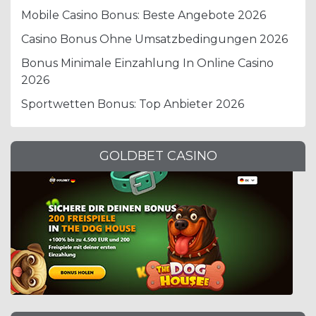
Mobile Casino Bonus: Beste Angebote 2026
Casino Bonus Ohne Umsatzbedingungen 2026
Bonus Minimale Einzahlung In Online Casino
2026
Sportwetten Bonus: Top Anbieter 2026
GOLDBET CASINO