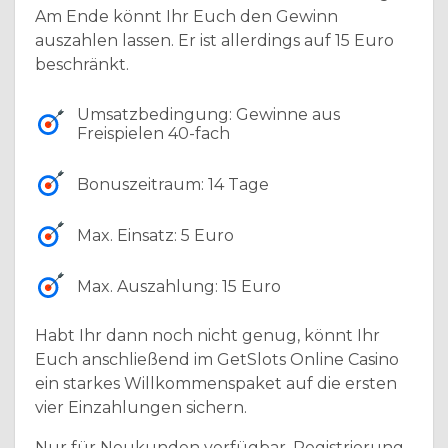
Am Ende könnt Ihr Euch den Gewinn
auszahlen lassen. Er ist allerdings auf 15 Euro
beschränkt.
Umsatzbedingung: Gewinne aus
Freispielen 40-fach
Bonuszeitraum: 14 Tage
Max. Einsatz: 5 Euro
Max. Auszahlung: 15 Euro
Habt Ihr dann noch nicht genug, könnt Ihr
Euch anschließend im GetSlots Online Casino
ein starkes Willkommenspaket auf die ersten
vier Einzahlungen sichern.
Nur für Neukunden verfügbar. Registrierung