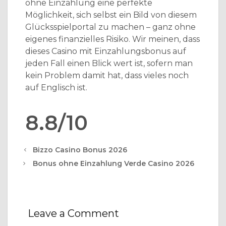
ohne Einzahlung eine perfekte
Möglichkeit, sich selbst ein Bild von diesem
Glücksspielportal zu machen – ganz ohne
eigenes finanzielles Risiko. Wir meinen, dass
dieses Casino mit Einzahlungsbonus auf
jeden Fall einen Blick wert ist, sofern man
kein Problem damit hat, dass vieles noch
auf Englisch ist.
8.8/10
Bizzo Casino Bonus 2026
Bonus ohne Einzahlung Verde Casino 2026
Leave a Comment