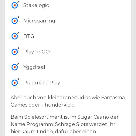
Stakelogic
Microgaming
BTG
Play`n GO
Yggdrasil
Pragmatic Play.
Aber auch von kleineren Studios wie Fantasma
Games oder Thunderkick.
Beim Spielesortiment ist im Sugar Casino der
Name Programm: Schräge Slots werdet Ihr
hier kaum finden, dafür aber einen