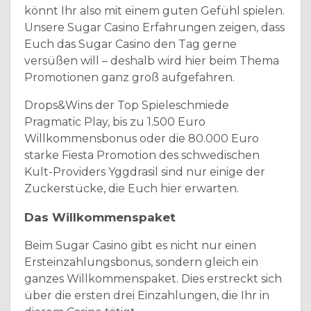
könnt Ihr also mit einem guten Gefühl spielen.
Unsere Sugar Casino Erfahrungen zeigen, dass
Euch das Sugar Casino den Tag gerne
versüßen will – deshalb wird hier beim Thema
Promotionen ganz groß aufgefahren.
Drops&Wins der Top Spieleschmiede
Pragmatic Play, bis zu 1.500 Euro
Willkommensbonus oder die 80.000 Euro
starke Fiesta Promotion des schwedischen
Kult-Providers Yggdrasil sind nur einige der
Zuckerstücke, die Euch hier erwarten.
Das Willkommenspaket
Beim Sugar Casino gibt es nicht nur einen
Ersteinzahlungsbonus, sondern gleich ein
ganzes Willkommenspaket. Dies erstreckt sich
über die ersten drei Einzahlungen, die Ihr in