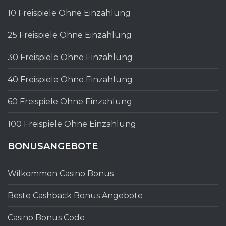
10 Freispiele Ohne Einzahlung
25 Freispiele Ohne Einzahlung
30 Freispiele Ohne Einzahlung
40 Freispiele Ohne Einzahlung
60 Freispiele Ohne Einzahlung
100 Freispiele Ohne Einzahlung
BONUSANGEBOTE
Wilkommen Casino Bonus
Beste Cashback Bonus Angebote
Casino Bonus Code