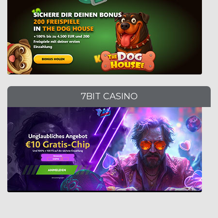
7BIT CASINO