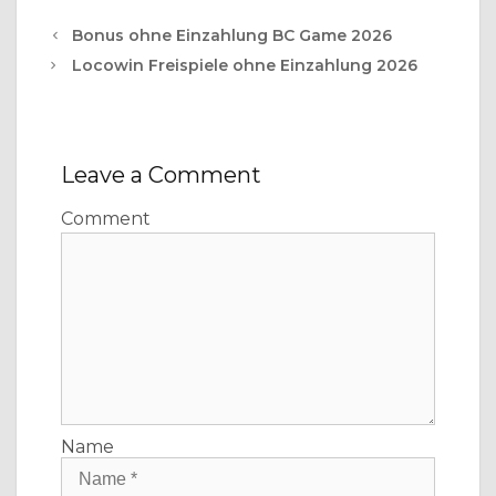
Bonus ohne Einzahlung BC Game 2026
Locowin Freispiele ohne Einzahlung 2026
Leave a Comment
Comment
Name