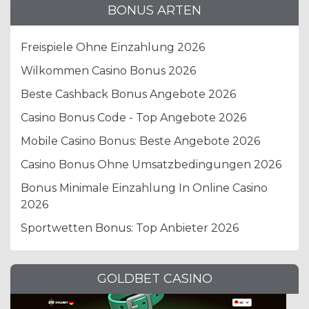
BONUS ARTEN
Freispiele Ohne Einzahlung 2026
Wilkommen Casino Bonus 2026
Beste Cashback Bonus Angebote 2026
Casino Bonus Code - Top Angebote 2026
Mobile Casino Bonus: Beste Angebote 2026
Casino Bonus Ohne Umsatzbedingungen 2026
Bonus Minimale Einzahlung In Online Casino
2026
Sportwetten Bonus: Top Anbieter 2026
GOLDBET CASINO