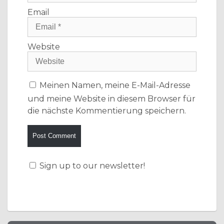
Email
Website
Meinen Namen, meine E-Mail-Adresse
und meine Website in diesem Browser für
die nächste Kommentierung speichern.
Sign up to our newsletter!