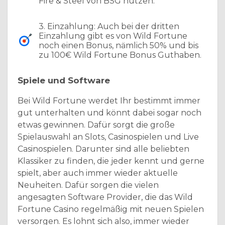
Fire & Steel von BSG nutzen.
3. Einzahlung: Auch bei der dritten
Einzahlung gibt es von Wild Fortune
noch einen Bonus, nämlich 50% und bis
zu 100€ Wild Fortune Bonus Guthaben.
Spiele und Software
Bei Wild Fortune werdet Ihr bestimmt immer
gut unterhalten und könnt dabei sogar noch
etwas gewinnen. Dafür sorgt die große
Spielauswahl an Slots, Casinospielen und Live
Casinospielen. Darunter sind alle beliebten
Klassiker zu finden, die jeder kennt und gerne
spielt, aber auch immer wieder aktuelle
Neuheiten. Dafür sorgen die vielen
angesagten Software Provider, die das Wild
Fortune Casino regelmäßig mit neuen Spielen
versorgen. Es lohnt sich also, immer wieder