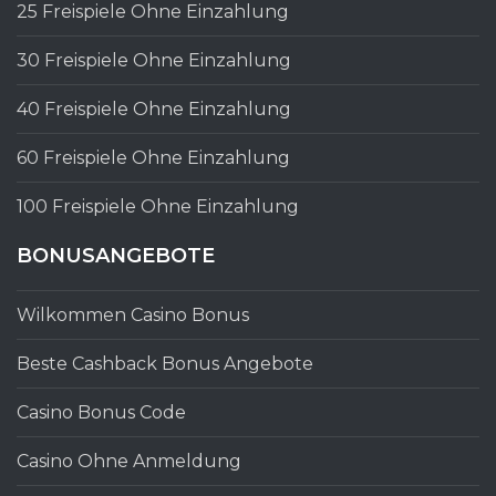
25 Freispiele Ohne Einzahlung
30 Freispiele Ohne Einzahlung
40 Freispiele Ohne Einzahlung
60 Freispiele Ohne Einzahlung
100 Freispiele Ohne Einzahlung
BONUSANGEBOTE
Wilkommen Casino Bonus
Beste Cashback Bonus Angebote
Casino Bonus Code
Casino Ohne Anmeldung