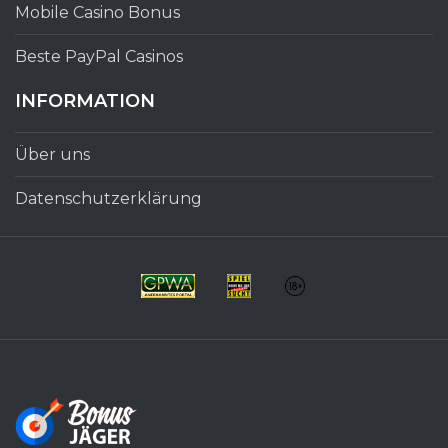
Mobile Casino Bonus
Beste PayPal Casinos
INFORMATION
Über uns
Datenschutzerklärung