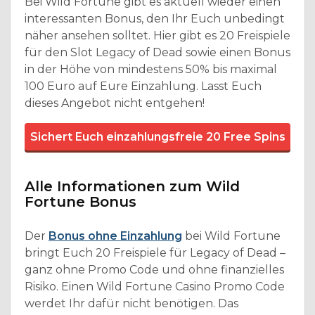
Bei Wild Fortune gibt es aktuell wieder einen
interessanten Bonus, den Ihr Euch unbedingt
näher ansehen solltet. Hier gibt es 20 Freispiele
für den Slot Legacy of Dead sowie einen Bonus
in der Höhe von mindestens 50% bis maximal
100 Euro auf Eure Einzahlung. Lasst Euch
dieses Angebot nicht entgehen!
Sichert Euch einzahlungsfreie 20 Free Spins
Alle Informationen zum Wild
Fortune Bonus
Der
Bonus ohne Einzahlung
bei Wild Fortune
bringt Euch 20 Freispiele für Legacy of Dead –
ganz ohne Promo Code und ohne finanzielles
Risiko. Einen Wild Fortune Casino Promo Code
werdet Ihr dafür nicht benötigen. Das