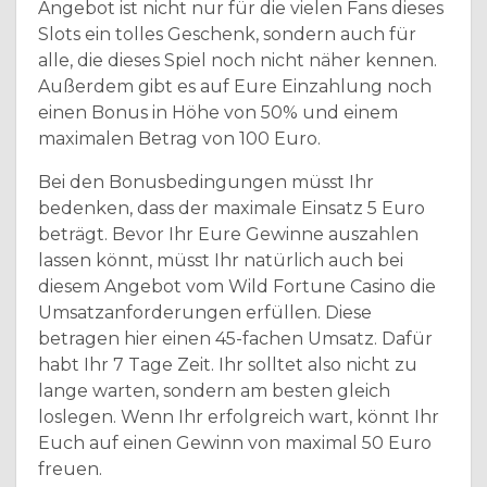
Angebot ist nicht nur für die vielen Fans dieses
Slots ein tolles Geschenk, sondern auch für
alle, die dieses Spiel noch nicht näher kennen.
Außerdem gibt es auf Eure Einzahlung noch
einen Bonus in Höhe von 50% und einem
maximalen Betrag von 100 Euro.
Bei den Bonusbedingungen müsst Ihr
bedenken, dass der maximale Einsatz 5 Euro
beträgt. Bevor Ihr Eure Gewinne auszahlen
lassen könnt, müsst Ihr natürlich auch bei
diesem Angebot vom Wild Fortune Casino die
Umsatzanforderungen erfüllen. Diese
betragen hier einen 45-fachen Umsatz. Dafür
habt Ihr 7 Tage Zeit. Ihr solltet also nicht zu
lange warten, sondern am besten gleich
loslegen. Wenn Ihr erfolgreich wart, könnt Ihr
Euch auf einen Gewinn von maximal 50 Euro
freuen.