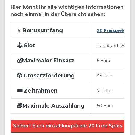
Hier könnt Ihr alle wichtigen Informationen
noch einmal in der Übersicht sehen:
⭐️ Bonusumfang
20 Freispiele
🕹️ Slot
Legacy of Dead
💰Maximaler Einsatz
5 Euro
🎲 Umsatzforderung
45-fach
🎟️ Zeitrahmen
7 Tage
🎁Maximale Auszahlung
50 Euro
Sichert Euch einzahlungsfreie 20 Free Spins