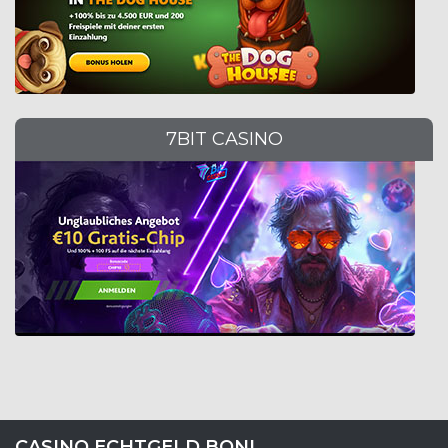
7BIT CASINO
CASINO ECHTGELD BONI