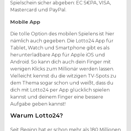
Spielschein sicher abgeben: EC S€PA, VISA,
Mastercard und PayPal.
Mobile App
Die tolle Option des mobilen Spielens ist hier
nämlich auch gegeben. Die Lotto24 App für
Tablet, Watch und Smartphone gibt es als
herunterladbare App für Apple iOS und
Android. So kann dich auch dein Finger mit
wenigen Klicks zum Millionär werden lassen.
Vielleicht kennst du die witzigen TV-Spots zu
dem Thema sogar schon und weißt, dass du
dich mit Lotto24 per App glücklich spielen
kannst und deinem Finger eine bessere
Aufgabe geben kannst!
Warum Lotto24?
Seit Beginn hat er schon mehr als 180 Millionen