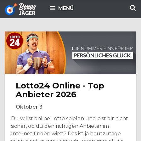
MENÜ
Lotto24 Online - Top
Anbieter 2026
Oktober 3
Du willst online Lotto spielen und bist dir nicht
sicher, ob du den richtigen Anbieter im
Internet finden wirst? Das ist ja heutzutage