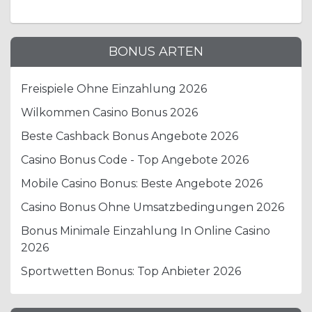
BONUS ARTEN
Freispiele Ohne Einzahlung 2026
Wilkommen Casino Bonus 2026
Beste Cashback Bonus Angebote 2026
Casino Bonus Code - Top Angebote 2026
Mobile Casino Bonus: Beste Angebote 2026
Casino Bonus Ohne Umsatzbedingungen 2026
Bonus Minimale Einzahlung In Online Casino
2026
Sportwetten Bonus: Top Anbieter 2026