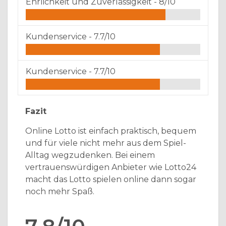
Ehrlichkeit und Zuverlässigkeit - 8/10
Kundenservice - 7.7/10
Kundenservice - 7.7/10
Fazit
Online Lotto ist einfach praktisch, bequem
und für viele nicht mehr aus dem Spiel-
Alltag wegzudenken. Bei einem
vertrauenswürdigen Anbieter wie Lotto24
macht das Lotto spielen online dann sogar
noch mehr Spaß.