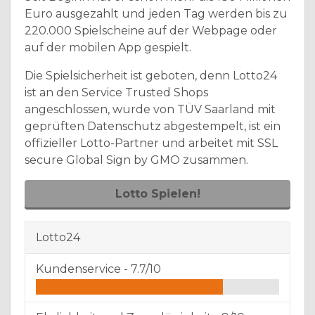
Euro ausgezahlt und jeden Tag werden bis zu
220.000 Spielscheine auf der Webpage oder
auf der mobilen App gespielt.
Die Spielsicherheit ist geboten, denn Lotto24
ist an den Service Trusted Shops
angeschlossen, wurde von TÜV Saarland mit
geprüften Datenschutz abgestempelt, ist ein
offizieller Lotto-Partner und arbeitet mit SSL
secure Global Sign by GMO zusammen.
Lotto Spielen!
Lotto24
Kundenservice - 7.7/10