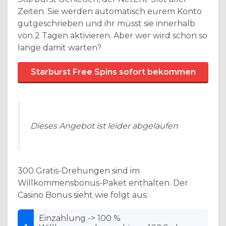
Zeiten. Sie werden automatisch eurem Konto
gutgeschrieben und ihr müsst sie innerhalb
von 2 Tagen aktivieren. Aber wer wird schon so
lange damit warten?
Starburst Free Spins sofort bekommen
Dieses Angebot ist leider abgelaufen
300 Gratis-Drehungen sind im
Willkommensbonus-Paket enthalten. Der
Casino Bonus sieht wie folgt aus:
Einzahlung -> 100 %