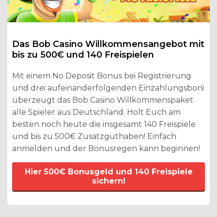
Das Bob Casino Willkommensangebot mit
bis zu 500€ und 140 Freispielen
Mit einem No Deposit Bonus bei Registrierung
und drei aufeinanderfolgenden Einzahlungsboni
überzeugt das Bob Casino Willkommenspaket
alle Spieler aus Deutschland. Holt Euch am
besten noch heute die insgesamt 140 Freispiele
und bis zu 500€ Zusatzguthaben! Einfach
anmelden und der Bonusregen kann beginnen!
Hier 500€ Bonusgeld und 140 Freispiele
sichern!