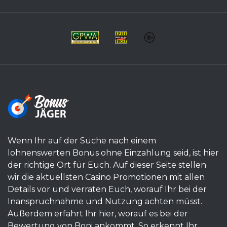
Wenn Ihr auf der Suche nach einem
lohnenswerten Bonus ohne Einzahlung seid, ist hier
der richtige Ort für Euch. Auf dieser Seite stellen
wir die aktuellsten Casino Promotionen mit allen
Details vor und verraten Euch, worauf Ihr bei der
Inanspruchnahme und Nutzung achten müsst.
Außerdem erfahrt Ihr hier, worauf es bei der
Bewertung von Boni ankommt. So erkennt Ihr