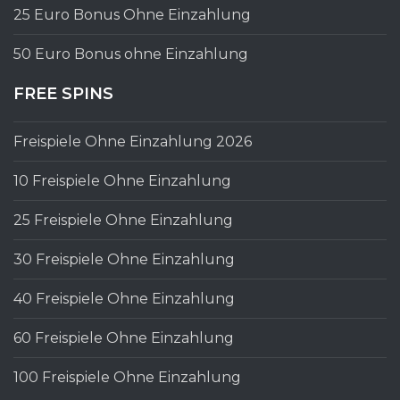
25 Euro Bonus Ohne Einzahlung
50 Euro Bonus ohne Einzahlung
FREE SPINS
Freispiele Ohne Einzahlung 2026
10 Freispiele Ohne Einzahlung
25 Freispiele Ohne Einzahlung
30 Freispiele Ohne Einzahlung
40 Freispiele Ohne Einzahlung
60 Freispiele Ohne Einzahlung
100 Freispiele Ohne Einzahlung