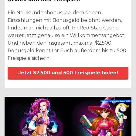
Ein Neukundenbonus, bei dem sieben
Einzahlungen mit Bonusgeld belohnt werden,
findet man nicht allzu oft. Im Red Stag Casino
wartet jetzt genau so ein Willkommensangebot.
Und neben den insgesamt maximal $2.500
Bonusgeld könnt Ihr Euch außerdem bis zu 500
Freispiele sichern!
Jetzt $2.500 und 500 Freispiele holen!
Wilkommen Casino Bonus 2026