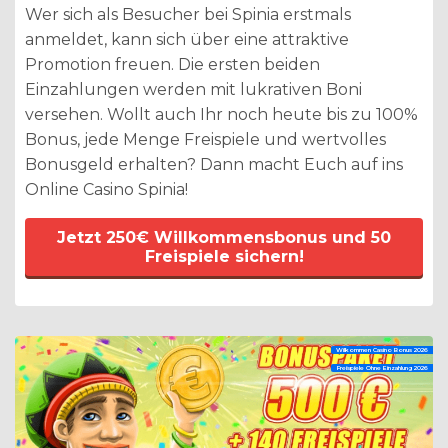
Wer sich als Besucher bei Spinia erstmals
anmeldet, kann sich über eine attraktive
Promotion freuen. Die ersten beiden
Einzahlungen werden mit lukrativen Boni
versehen. Wollt auch Ihr noch heute bis zu 100%
Bonus, jede Menge Freispiele und wertvolles
Bonusgeld erhalten? Dann macht Euch auf ins
Online Casino Spinia!
Jetzt 250€ Willkommensbonus und 50
Freispiele sichern!
Wilkommen Casino Bonus 2026
Freispiele Ohne Einzahlung 2026