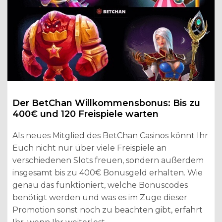
Der BetChan Willkommensbonus: Bis zu
400€ und 120 Freispiele warten
Als neues Mitglied des BetChan Casinos könnt Ihr
Euch nicht nur über viele Freispiele an
verschiedenen Slots freuen, sondern außerdem
insgesamt bis zu 400€ Bonusgeld erhalten. Wie
genau das funktioniert, welche Bonuscodes
benötigt werden und was es im Zuge dieser
Promotion sonst noch zu beachten gibt, erfahrt