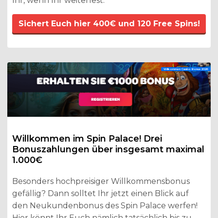
Ihr, wenn Ihr weiterlest.
Sichert Euch hier 400€ und 120 Free Spins!
Wilkommen Casino Bonus 2026
Willkommen im Spin Palace! Drei
Bonuszahlungen über insgesamt maximal
1.000€
Besonders hochpreisiger Willkommensbonus
gefällig? Dann solltet Ihr jetzt einen Blick auf
den Neukundenbonus des Spin Palace werfen!
Hier könnt Ihr Euch nämlich tatsächlich bis zu