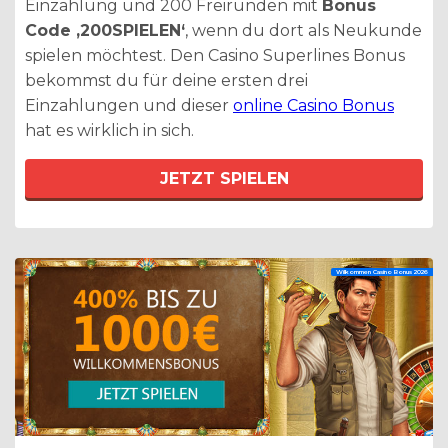
Einzahlung und 200 Freirunden mit
Bonus
Code ‚200SPIELEN‘
, wenn du dort als Neukunde
spielen möchtest. Den Casino Superlines Bonus
bekommst du für deine ersten drei
Einzahlungen und dieser
online Casino Bonus
hat es wirklich in sich.
JETZT SPIELEN
Wilkommen Casino Bonus 2026