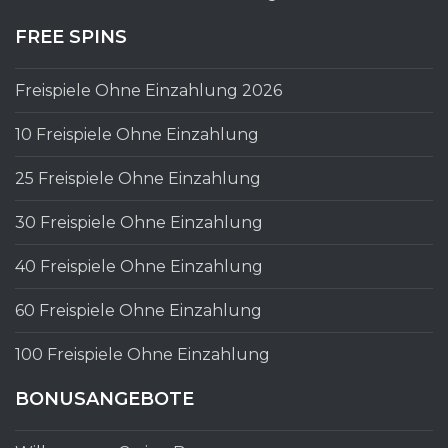
FREE SPINS
Freispiele Ohne Einzahlung 2026
10 Freispiele Ohne Einzahlung
25 Freispiele Ohne Einzahlung
30 Freispiele Ohne Einzahlung
40 Freispiele Ohne Einzahlung
60 Freispiele Ohne Einzahlung
100 Freispiele Ohne Einzahlung
BONUSANGEBOTE