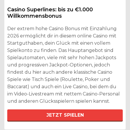
Casino Superlines: bis zu €1.000
Willkommensbonus
Der extrem hohe Casino Bonus mit Einzahlung
2026 ermöglicht dir in diesem online Casino mit
Startguthaben, dein Glück mit einen vollem
Spielkonto zu finden. Das Hauptangebot sind
Spielautomaten, viele mit sehr hohen Jackpots
und progressiven Jackpot-Optionen, jedoch
findest du hier auch andere klassische Casino
Spiele wie Tisch Spiele (Roulette, Poker und
Baccarat) und auch ein Live Casino, bei dem du
im Video-Livestream mit nettem Casino-Personal
und anderen Glücksspielern spielen kannst.
JETZT SPIELEN