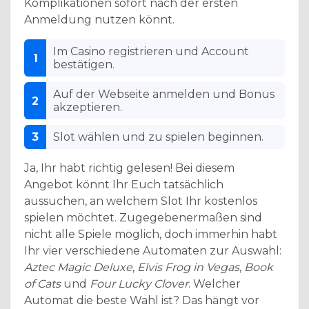
Komplikationen sofort nach der ersten
Anmeldung nutzen könnt.
Im Casino registrieren und Account
bestätigen.
Auf der Webseite anmelden und Bonus
akzeptieren.
Slot wählen und zu spielen beginnen.
Ja, Ihr habt richtig gelesen! Bei diesem
Angebot könnt Ihr Euch tatsächlich
aussuchen, an welchem Slot Ihr kostenlos
spielen möchtet. Zugegebenermaßen sind
nicht alle Spiele möglich, doch immerhin habt
Ihr vier verschiedene Automaten zur Auswahl:
Aztec Magic Deluxe
,
Elvis Frog in Vegas
,
Book
of Cats
und
Four Lucky Clover
. Welcher
Automat die beste Wahl ist? Das hängt vor