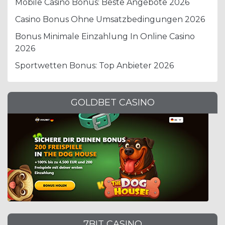
Mobile Casino Bonus: Beste Angebote 2026
Casino Bonus Ohne Umsatzbedingungen 2026
Bonus Minimale Einzahlung In Online Casino
2026
Sportwetten Bonus: Top Anbieter 2026
GOLDBET CASINO
7BIT CASINO