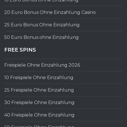
20 Euro Bonus Ohne Einzahlung Casino
25 Euro Bonus Ohne Einzahlung
50 Euro Bonus ohne Einzahlung
FREE SPINS
Freispiele Ohne Einzahlung 2026
10 Freispiele Ohne Einzahlung
25 Freispiele Ohne Einzahlung
30 Freispiele Ohne Einzahlung
40 Freispiele Ohne Einzahlung