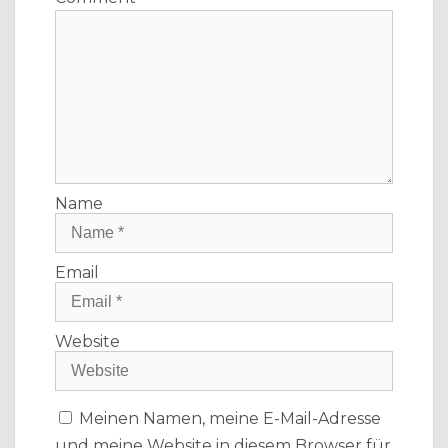
Name
Email
Website
Meinen Namen, meine E-Mail-Adresse
und meine Website in diesem Browser für