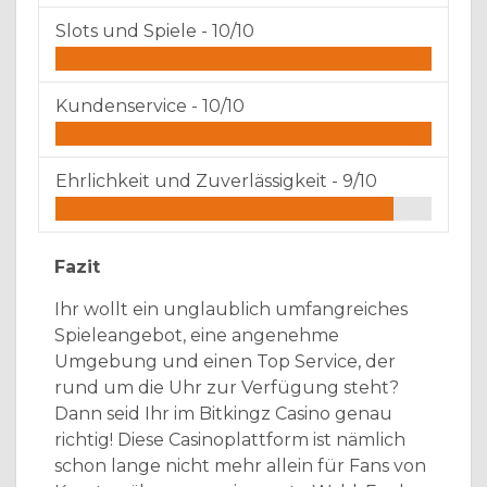
Slots und Spiele - 10/10
Kundenservice - 10/10
Ehrlichkeit und Zuverlässigkeit - 9/10
Fazit
Ihr wollt ein unglaublich umfangreiches
Spieleangebot, eine angenehme
Umgebung und einen Top Service, der
rund um die Uhr zur Verfügung steht?
Dann seid Ihr im Bitkingz Casino genau
richtig! Diese Casinoplattform ist nämlich
schon lange nicht mehr allein für Fans von