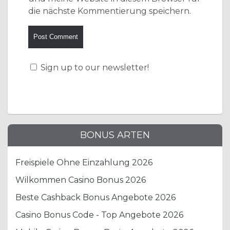
die nächste Kommentierung speichern.
Sign up to our newsletter!
BONUS ARTEN
Freispiele Ohne Einzahlung 2026
Wilkommen Casino Bonus 2026
Beste Cashback Bonus Angebote 2026
Casino Bonus Code - Top Angebote 2026