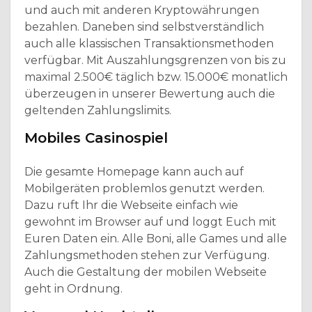
und auch mit anderen Kryptowährungen
bezahlen. Daneben sind selbstverständlich
auch alle klassischen Transaktionsmethoden
verfügbar. Mit Auszahlungsgrenzen von bis zu
maximal 2.500€ täglich bzw. 15.000€ monatlich
überzeugen in unserer Bewertung auch die
geltenden Zahlungslimits.
Mobiles Casinospiel
Die gesamte Homepage kann auch auf
Mobilgeräten problemlos genutzt werden.
Dazu ruft Ihr die Webseite einfach wie
gewohnt im Browser auf und loggt Euch mit
Euren Daten ein. Alle Boni, alle Games und alle
Zahlungsmethoden stehen zur Verfügung.
Auch die Gestaltung der mobilen Webseite
geht in Ordnung.