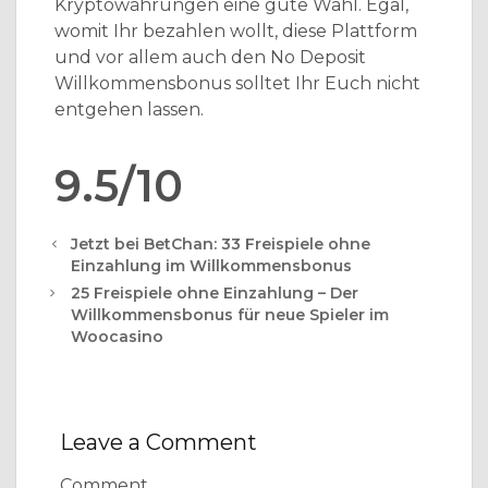
Kryptowährungen eine gute Wahl. Egal,
womit Ihr bezahlen wollt, diese Plattform
und vor allem auch den No Deposit
Willkommensbonus solltet Ihr Euch nicht
entgehen lassen.
9.5/10
Jetzt bei BetChan: 33 Freispiele ohne
Einzahlung im Willkommensbonus
25 Freispiele ohne Einzahlung – Der
Willkommensbonus für neue Spieler im
Woocasino
Leave a Comment
Comment