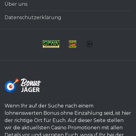
Über uns
Datenschutzerklärung
Wenn Ihr auf der Suche nach einem
lohnenswerten Bonus ohne Einzahlung seid, ist hier
der richtige Ort für Euch. Auf dieser Seite stellen
wir die aktuellsten Casino Promotionen mit allen
Details vor und verraten Euch, worauf Ihr bei der