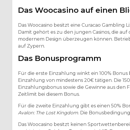
Das Woocasino auf einen Bl
Das Woocasino besitzt eine Curacao Gambling Li
Damit gehört es zu den jungen Casinos, die auf
modernem Design überzeugen können. Betriebe
auf Zypern.
Das Bonusprogramm
Für die erste Einzahlung winkt ein 100% Bonus b
Einzahlung von mindestens 20€ tätigen. Die 150 
Einzahlungsbonus sowie die Gewinne aus den Fr
Zeitlimit bei diesem Bonus.
Für die zweite Einzahlung gibt es einen 50% Bonu
Avalon: The Lost Kingdom
. Die Bonusbedingung
Das Woocasino besitzt keinen Sportwettenberei