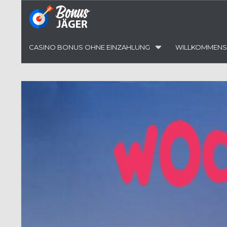
CASINO BONUS OHNE EINZAHLUNG
WILLKOMMEN