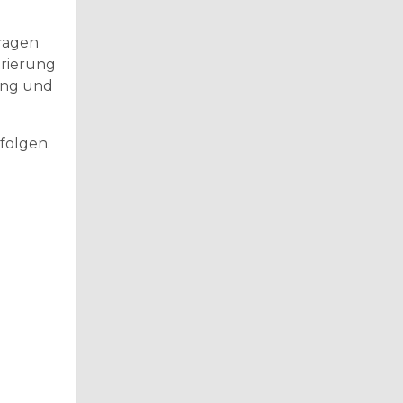
Fragen
rierung
ung und
folgen.