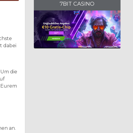
7BIT CASINO
achste
t dabei
. Um die
uf
zu Eurem
men an.