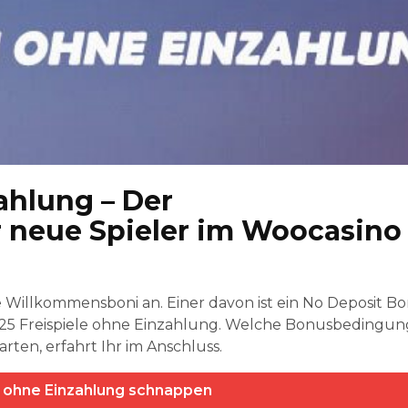
ahlung – Der
neue Spieler im Woocasino
 Willkommensboni an. Einer davon ist ein No Deposit Bo
s 25 Freispiele ohne Einzahlung. Welche Bonusbedingu
ten, erfahrt Ihr im Anschluss.
e ohne Einzahlung schnappen