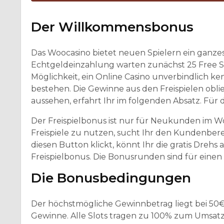
Der Willkommensbonus
Das Woocasino bietet neuen Spielern ein ganz
Echtgeldeinzahlung warten zunächst 25 Free S
Möglichkeit, ein Online Casino unverbindlich k
bestehen. Die Gewinne aus den Freispielen obl
aussehen, erfahrt Ihr im folgenden Absatz. Für 
Der Freispielbonus ist nur für Neukunden im Woo
Freispiele zu nutzen, sucht Ihr den Kundenberei
diesen Button klickt, könnt Ihr die gratis Dreh
Freispielbonus. Die Bonusrunden sind für einen
Die Bonusbedingungen
Der höchstmögliche Gewinnbetrag liegt bei 50
Gewinne. Alle Slots tragen zu 100% zum Umsatz 