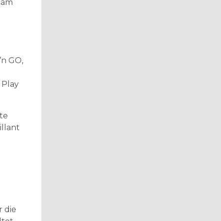
e am
’n GO,
 Play
te
llant
r die