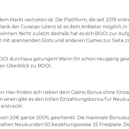
em Markt vertreten ist. Die Plattform, die seit 2019 online
k der Curacao-Lizenz ist es dem Anbieter möglich, in
 können. Nicht zuletzt deshalb hat es sich BOOI zur Auf
lt mit spannenden Slots und anderen Games zur Seite z
st BOOI durchaus gelungen! Wenn Ihr schon neugierig g
en Überblick zu BOOI.
ten. Hier finden sich neben dem Casino Bonus ohne Einz
m einen gibt es den tollen Einzahlungsbonus für Neuk
erstreckt.
ng von 20€ ganze 200% geschenkt. Die maximale Bonus
erhalten Neukunden 50 beziehungsweise 25 Freispiele. D