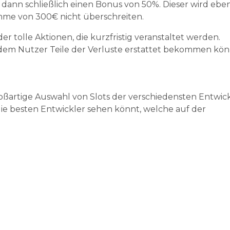
dann schließlich einen Bonus von 50%. Dieser wird eben
me von 300€ nicht überschreiten.
r tolle Aktionen, die kurzfristig veranstaltet werden.
dem Nutzer Teile der Verluste erstattet bekommen kön
ßartige Auswahl von Slots der verschiedensten Entwick
r die besten Entwickler sehen könnt, welche auf der