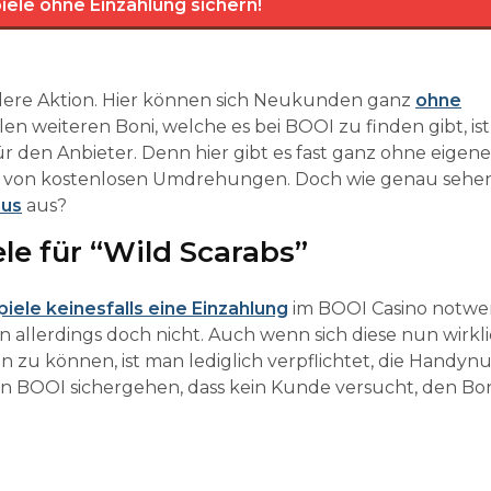
piele ohne Einzahlung sichern!
ndere Aktion. Hier können sich Neukunden ganz
ohne
en weiteren Boni, welche es bei BOOI zu finden gibt, ist
r den Anbieter. Denn hier gibt es fast ganz ohne eigene
e von kostenlosen Umdrehungen. Doch wie genau sehen
nus
aus?
ele für “Wild Scarabs”
piele keinesfalls eine Einzahlung
im BOOI Casino notwe
llerdings doch nicht. Auch wenn sich diese nun wirkli
en zu können, ist man lediglich verpflichtet, die Hand
ann BOOI sichergehen, dass kein Kunde versucht, den Bo