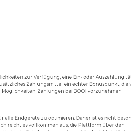
ichkeiten zur Verfügung, eine Ein- oder Auszahlung tä
usätzliches Zahlungsmittel ein echter Bonuspunkt, die 
re Möglichkeiten, Zahlungen bei BOOI vorzunehmen.
ür alle Endgeräte zu optimieren. Daher ist es nicht beso
lich reicht es vollkommen aus, die Plattform über den