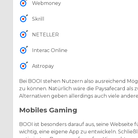
Webmoney
Skrill
NETELLER
Interac Online
Astropay
Bei BOOI stehen Nutzern also ausreichend Mögl
zu können. Natürlich wäre die Paysafecard als z
Alternativen geben allerdings auch viele ande
Mobiles Gaming
BOOI ist besonders darauf aus, seine Webseite f
wichtig, eine eigene App zu entwickeln. Schließ