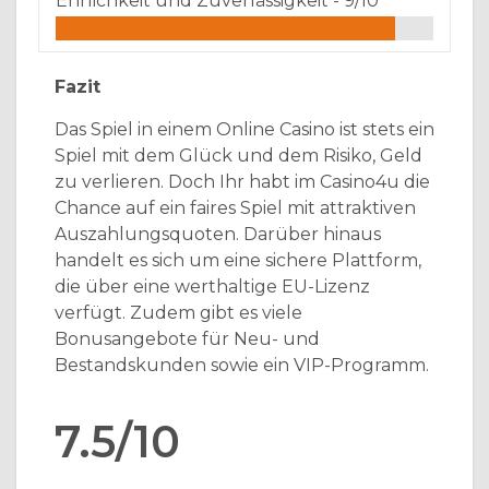
Ehrlichkeit und Zuverlässigkeit - 9/10
Fazit
Das Spiel in einem Online Casino ist stets ein
Spiel mit dem Glück und dem Risiko, Geld
zu verlieren. Doch Ihr habt im Casino4u die
Chance auf ein faires Spiel mit attraktiven
Auszahlungsquoten. Darüber hinaus
handelt es sich um eine sichere Plattform,
die über eine werthaltige EU-Lizenz
verfügt. Zudem gibt es viele
Bonusangebote für Neu- und
Bestandskunden sowie ein VIP-Programm.
7.5/10