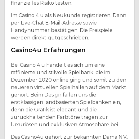
finanzielles Risiko testen.
Im Casino 4 u als Neukunde registrieren. Dann
per Live-Chat E-Mail-Adresse sowie
Handynummer bestätigen. Die Freispiele
werden direkt gutgeschrieben.
Casino4u Erfahrungen
Bei Casino 4 u handelt es sich um eine
raffinierte und stilvolle Spielbank, die im
Dezember 2020 online ging und somit zu den
neueren virtuellen Spielhallen auf dem Markt
gehört. Beim Design fallen uns die
erstklassigen landbasierten Spielbanken ein,
denn die Grafik ist elegant und die
zurückhaltenden Farbtöne tragen zur
luxuriösen und exklusiven Atmosphäre bei.
Das Casino4u gehört zur bekannten Dama N.V.,