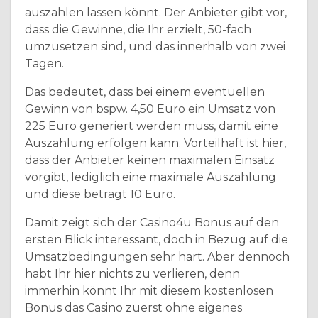
auszahlen lassen könnt. Der Anbieter gibt vor,
dass die Gewinne, die Ihr erzielt, 50-fach
umzusetzen sind, und das innerhalb von zwei
Tagen.
Das bedeutet, dass bei einem eventuellen
Gewinn von bspw. 4,50 Euro ein Umsatz von
225 Euro generiert werden muss, damit eine
Auszahlung erfolgen kann. Vorteilhaft ist hier,
dass der Anbieter keinen maximalen Einsatz
vorgibt, lediglich eine maximale Auszahlung
und diese beträgt 10 Euro.
Damit zeigt sich der Casino4u Bonus auf den
ersten Blick interessant, doch in Bezug auf die
Umsatzbedingungen sehr hart. Aber dennoch
habt Ihr hier nichts zu verlieren, denn
immerhin könnt Ihr mit diesem kostenlosen
Bonus das Casino zuerst ohne eigenes