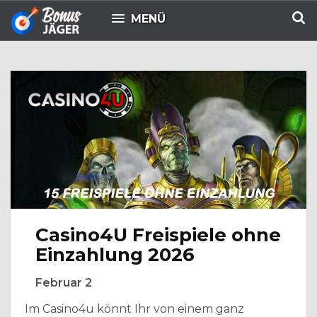
MENÜ
Casino4U Freispiele ohne
Einzahlung 2026
Februar 2
Im Casino4u könnt Ihr von einem ganz