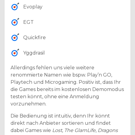
Evoplay
EGT
Quickfire
Yggdrasil
Allerdings fehlen uns viele weitere
renommierte Namen wie bspw. Play’n GO,
Playtech und Microgaming. Positiv ist, dass Ihr
die Games bereits im kostenlosen Demomodus
testen könnt, ohne eine Anmeldung
vorzunehmen.
Die Bedienung ist intuitiv, denn Ihr könnt
direkt nach Anbieter sortieren und findet
dabei Games wie
Lost
,
The GlamLife
,
Dragons