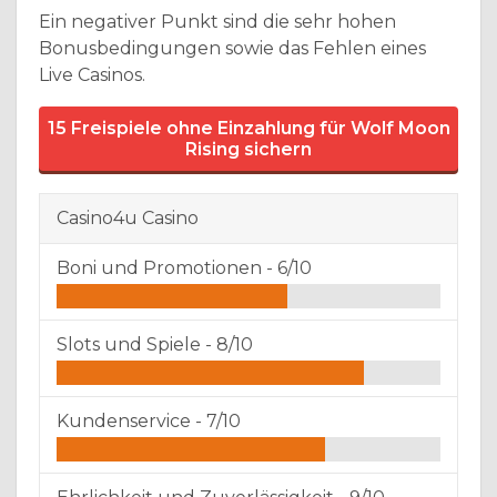
Ein negativer Punkt sind die sehr hohen
Bonusbedingungen sowie das Fehlen eines
Live Casinos.
15 Freispiele ohne Einzahlung für Wolf Moon
Rising sichern
Casino4u Casino
Boni und Promotionen - 6/10
Slots und Spiele - 8/10
Kundenservice - 7/10