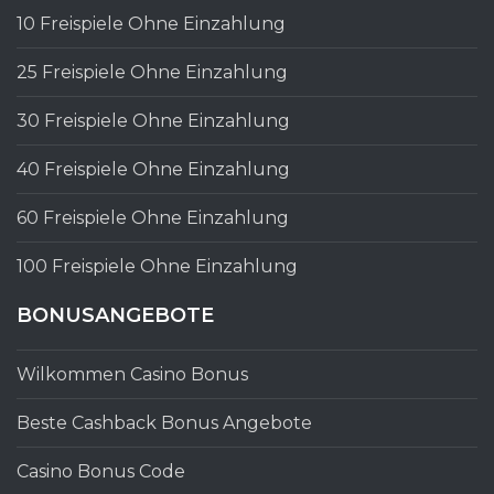
10 Freispiele Ohne Einzahlung
25 Freispiele Ohne Einzahlung
30 Freispiele Ohne Einzahlung
40 Freispiele Ohne Einzahlung
60 Freispiele Ohne Einzahlung
100 Freispiele Ohne Einzahlung
BONUSANGEBOTE
Wilkommen Casino Bonus
Beste Cashback Bonus Angebote
Casino Bonus Code