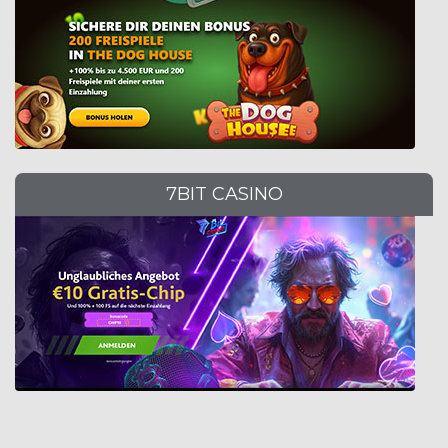
7BIT CASINO