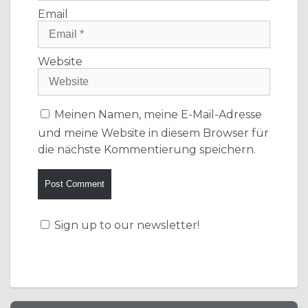
Email
Website
Meinen Namen, meine E-Mail-Adresse
und meine Website in diesem Browser für
die nächste Kommentierung speichern.
Sign up to our newsletter!