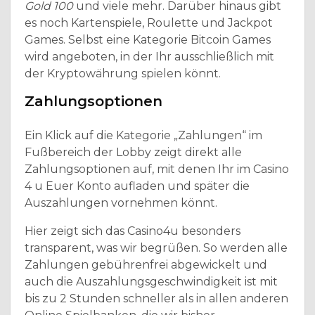
Gold 100
und viele mehr. Darüber hinaus gibt
es noch Kartenspiele, Roulette und Jackpot
Games. Selbst eine Kategorie Bitcoin Games
wird angeboten, in der Ihr ausschließlich mit
der Kryptowährung spielen könnt.
Zahlungsoptionen
Ein Klick auf die Kategorie „Zahlungen“ im
Fußbereich der Lobby zeigt direkt alle
Zahlungsoptionen auf, mit denen Ihr im Casino
4 u Euer Konto aufladen und später die
Auszahlungen vornehmen könnt.
Hier zeigt sich das Casino4u besonders
transparent, was wir begrüßen. So werden alle
Zahlungen gebührenfrei abgewickelt und
auch die Auszahlungsgeschwindigkeit ist mit
bis zu 2 Stunden schneller als in allen anderen