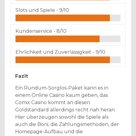
Slots und Spiele - 9/10
Kundenservice - 8/10
Ehrlichkeit und Zuverlässigkeit - 9/10
Fazit
Ein Rundum-Sorglos-Paket kann es in
einem Online Casino kaum geben, das
Comix Casino kommt an diesen
Goldstandard allerdings recht nah heran.
Hier überzeugen sowohl die Spiele als
auch die Boni, die Zahlungsmethoden, der
Homepage-Aufbau und die