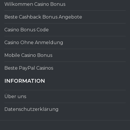
Wilkommen Casino Bonus
Beste Cashback Bonus Angebote
Casino Bonus Code
Casino Ohne Anmeldung
Mobile Casino Bonus
Beste PayPal Casinos
INFORMATION
Über uns
Datenschutzerklärung