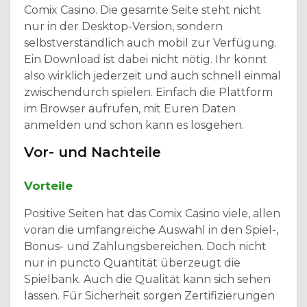
Comix Casino. Die gesamte Seite steht nicht
nur in der Desktop-Version, sondern
selbstverständlich auch mobil zur Verfügung.
Ein Download ist dabei nicht nötig. Ihr könnt
also wirklich jederzeit und auch schnell einmal
zwischendurch spielen. Einfach die Plattform
im Browser aufrufen, mit Euren Daten
anmelden und schon kann es losgehen.
Vor- und Nachteile
Vorteile
Positive Seiten hat das Comix Casino viele, allen
voran die umfangreiche Auswahl in den Spiel-,
Bonus- und Zahlungsbereichen. Doch nicht
nur in puncto Quantität überzeugt die
Spielbank. Auch die Qualität kann sich sehen
lassen. Für Sicherheit sorgen Zertifizierungen