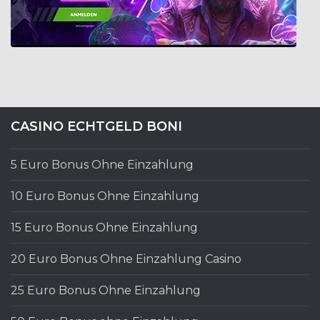
CASINO ECHTGELD BONI
5 Euro Bonus Ohne Einzahlung
10 Euro Bonus Ohne Einzahlung
15 Euro Bonus Ohne Einzahlung
20 Euro Bonus Ohne Einzahlung Casino
25 Euro Bonus Ohne Einzahlung