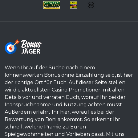
Wenn Ihr auf der Suche nach einem
lohnenswerten Bonus ohne Einzahlung seid, ist hier
der richtige Ort für Euch. Auf dieser Seite stellen
wir die aktuellsten Casino Promotionen mit allen
Details vor und verraten Euch, worauf Ihr bei der
Inanspruchnahme und Nutzung achten müsst.
Außerdem erfahrt Ihr hier, worauf es bei der
Bewertung von Boni ankommt. So erkennt Ihr
schnell, welche Prämie zu Euren
Spielgewohnheiten und Vorlieben passt. Mit uns