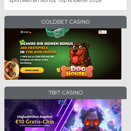
Sportwetten Bonus: Top Anbieter 2026
GOLDBET CASINO
7BIT CASINO