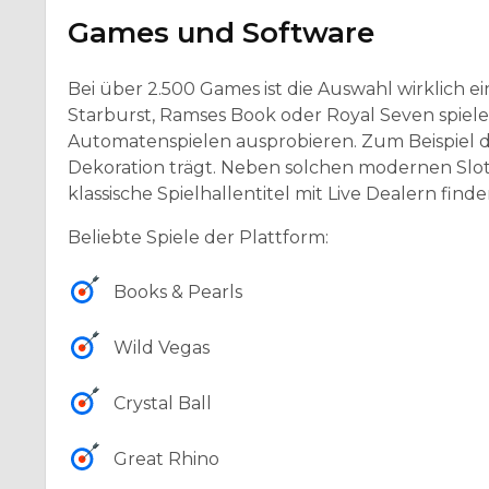
Games und Software
Bei über 2.500 Games ist die Auswahl wirklich ei
Starburst, Ramses Book oder Royal Seven spiel
Automatenspielen ausprobieren. Zum Beispiel das
Dekoration trägt. Neben solchen modernen Slot
klassische Spielhallentitel mit Live Dealern finde
Beliebte Spiele der Plattform:
Books & Pearls
Wild Vegas
Crystal Ball
Great Rhino