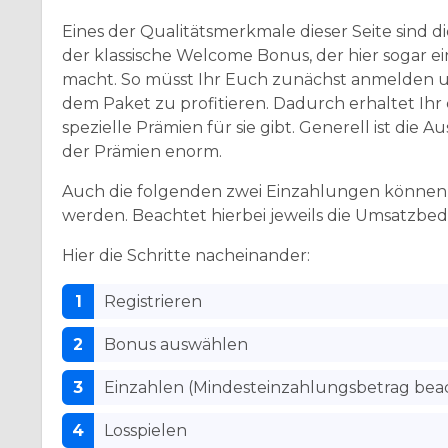
Eines der Qualitätsmerkmale dieser Seite sind di
der klassische Welcome Bonus, der hier sogar e
macht. So müsst Ihr Euch zunächst anmelden 
dem Paket zu profitieren. Dadurch erhaltet Ihr 
spezielle Prämien für sie gibt. Generell ist die
der Prämien enorm.
Auch die folgenden zwei Einzahlungen können
werden. Beachtet hierbei jeweils die Umsatzbe
Hier die Schritte nacheinander:
Registrieren
Bonus auswählen
Einzahlen (Mindesteinzahlungsbetrag bea
Losspielen