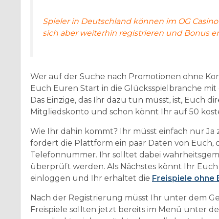
Spieler in Deutschland können im OG Casino 
sich aber weiterhin registrieren und Bonus er
Wer auf der Suche nach Promotionen ohne Konto
Euch Euren Start in die Glücksspielbranche mi
Das Einzige, das Ihr dazu tun müsst, ist, Euch di
Mitgliedskonto und schon könnt Ihr auf 50 kos
Wie Ihr dahin kommt? Ihr müsst einfach nur Ja
fordert die Plattform ein paar Daten von Euch,
Telefonnummer. Ihr solltet dabei wahrheitsgem
überprüft werden. Als Nächstes könnt Ihr Euch
einloggen und Ihr erhaltet die
Freispiele ohne 
Nach der Registrierung müsst Ihr unter dem
Freispiele sollten jetzt bereits im Menü unter 