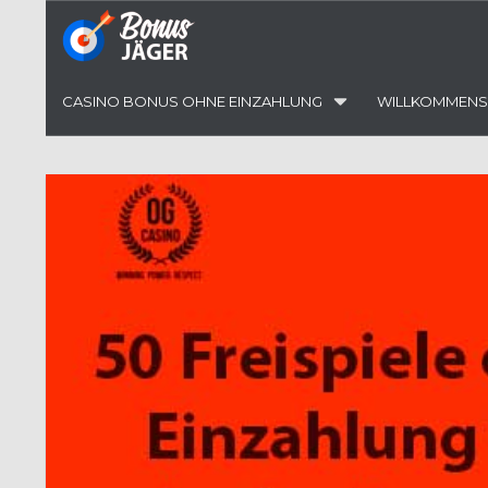
CASINO BONUS OHNE EINZAHLUNG
WILLKOMMEN