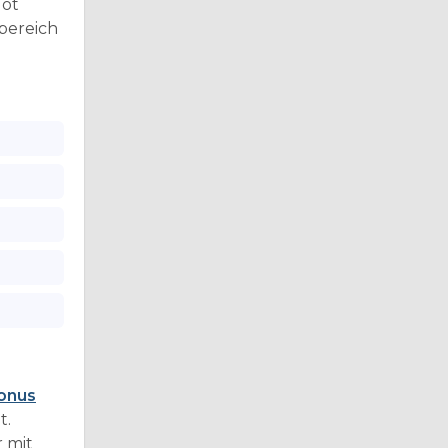
lot
mbereich
onus
t.
 mit