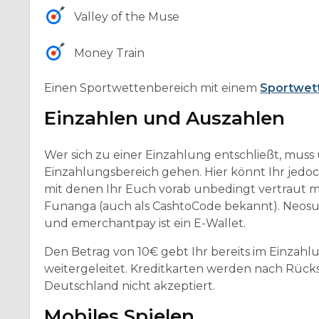
Valley of the Muse
Money Train
Einen Sportwettenbereich mit einem
Sportwet
Einzahlen und Auszahlen
Wer sich zu einer Einzahlung entschließt, mus
Einzahlungsbereich gehen. Hier könnt Ihr jedoc
mit denen Ihr Euch vorab unbedingt vertraut 
Funanga (auch als CashtoCode bekannt). Neosur
und emerchantpay ist ein E-Wallet.
Den Betrag von 10€ gebt Ihr bereits im Einzah
weitergeleitet. Kreditkarten werden nach Rück
Deutschland nicht akzeptiert.
Mobiles Spielen