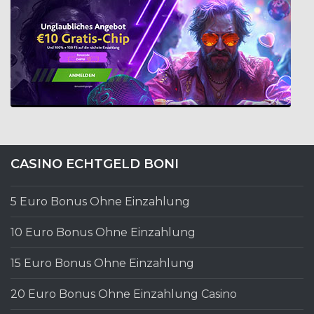
CASINO ECHTGELD BONI
5 Euro Bonus Ohne Einzahlung
10 Euro Bonus Ohne Einzahlung
15 Euro Bonus Ohne Einzahlung
20 Euro Bonus Ohne Einzahlung Casino