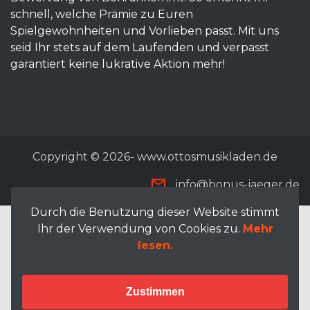
schnell, welche Prämie zu Euren
Spielgewohnheiten und Vorlieben passt. Mit uns
seid Ihr stets auf dem Laufenden und verpasst
garantiert keine lukrative Aktion mehr!
Copyright © 2026- www.ottosmusikladen.de
info@bonus-jaeger.de
Durch die Benutzung dieser Website stimmt
Ihr der Verwendung von Cookies zu.
Mehr
lesen.
Zustimmen