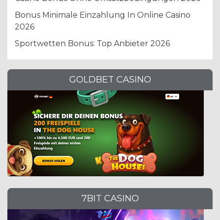
Bonus Minimale Einzahlung In Online Casino
2026
Sportwetten Bonus: Top Anbieter 2026
GOLDBET CASINO
7BIT CASINO