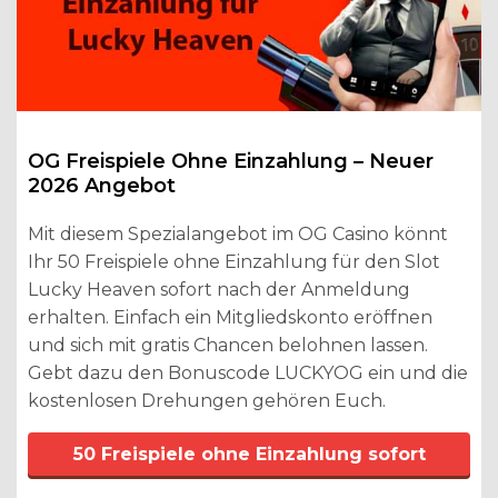
OG Freispiele Ohne Einzahlung – Neuer
2026 Angebot
Mit diesem Spezialangebot im OG Casino könnt
Ihr 50 Freispiele ohne Einzahlung für den Slot
Lucky Heaven sofort nach der Anmeldung
erhalten. Einfach ein Mitgliedskonto eröffnen
und sich mit gratis Chancen belohnen lassen.
Gebt dazu den Bonuscode LUCKYOG ein und die
kostenlosen Drehungen gehören Euch.
50 Freispiele ohne Einzahlung sofort